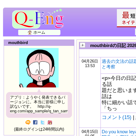
ホーム
mouthbird
mouthbirdの日記 20
過去の文法の話
04月26日
13:53
と考察
<p>今日の日
る話
題だと思います
話は
アプリ：ようやく発表できるバ
特に細かい話で
ージョンに。本当に皆様に申し
訳ないです。 http://q-
「ちっ
eng.com/app_sample/q_tan_sample06.html
コメント(15)
|
(最終ログインは24時間以内)
Do you know Ie
04月15日