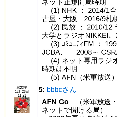
ネット正規開局時期
(1) NHK ： 2014/
古屋・大阪 2016/9
(2) 民放 ： 2010/12
大学とラジオNIKKEI、201
(3) ｺﾐｭﾆﾃｨFM ： 19
JCBA、 2008～ CSR
(4) ネット専用ラジ
時期は不明
(5) AFN（米軍放送） 
2022年
5
:
bbbcさん
12月26日
11:21
AFN Go
（米軍放送・
ネットで聞ける局）