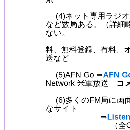
(4)ネット専用ラ
など数局ある。（詳細
ない。
料、無料登録、有料、
送など
(5)AFN Go ⇒
AFN G
Network 米軍放送
コ
(6)多くのFM局に画
なサイト
⇒
Liste
（全CSRAの