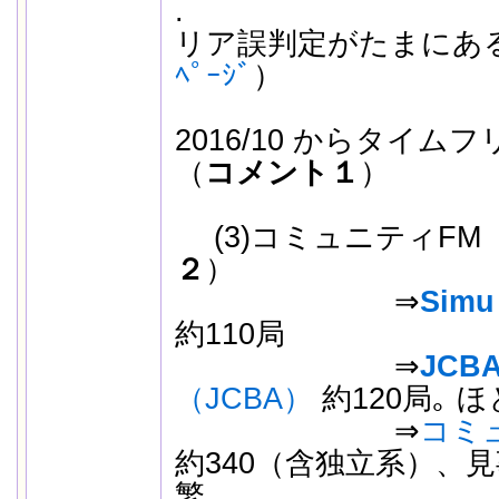
.
リア誤判定がたまにあ
ﾍﾟｰｼﾞ
）
2016/10 からタイ
（
コメント１
）
(3)コミュニティFM 
２
）
⇒
Simu
約110局
⇒
JCBA
（JCBA）
約120局｡ 
⇒
コミ
約340（含独立系）、見
繁