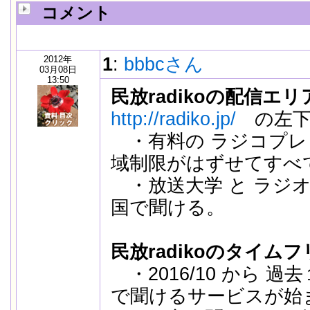
コメント
2012年
1
:
bbbcさん
03月08日
13:50
民放radikoの配信エリ
http://radiko.jp/
の左下
・有料の ラジコプレ
域制限がはずせてすべ
・放送大学 と ラジオN
国で聞ける。
民放radikoのタイムフ
・2016/10 から 過
で聞けるサービスが始