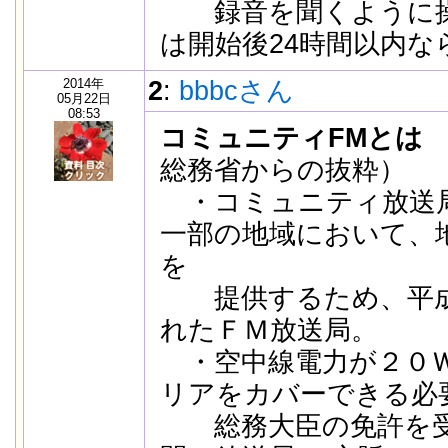
録音を聞くように操
は開始後24時間以内な
2014年
2
:
bbbcさん
05月22日
08:53
コミュニティFMとは
総務省からの抜粋）
・コミュニティ放送
一部の地域において、
を
提供するため、平成
れたＦＭ放送局。
・空中線電力が２０Ｗ
リアをカバーできる必
総務大臣の免許を受