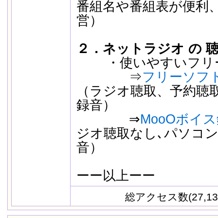
番組名や番組表が便利
営）
２．ネットラジオ の 
・使いやすいフリー
⇒
フリーソフ
（ラジオ聴取、予約聴
録音）
⇒
MooOボイ
ジオ聴取なし､パソコン
音）
ーー以上ーー
総アクセス数(27,13