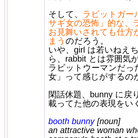
そして、
ラビットガー
サギ女の恐怖」的な、
お見舞いされても仕方
まう
のだろう。
いや、girl は若いね
ら、rabbit とは雰囲気
ラビットウーマンだっ
女」って感じがするの
閑話休題、bunny に戻
載ってた他の表現をい
booth bunny
[noun]
an attractive woman wh