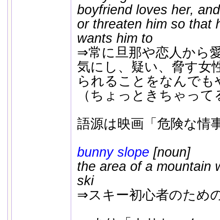
boyfriend loves her, and 
or threaten him so that 
wants him to
⇒常に旦那や恋人から
気にし、疑い、脅す女
られることをなんでも
（ちょっときちゃって
語源は映画「危険な情
bunny slope
[noun]
the area of a mountain 
ski
⇒スキー初心者のため