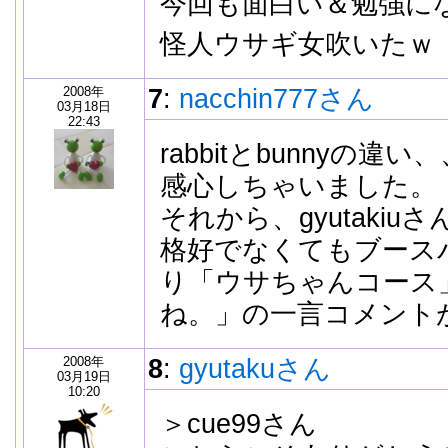
今回も面白い＆勉強に
怪人ウサギ女吹いたｗ
2008年
7
:
nacchin777さん
03月18日
22:43
rabbitとbunnyの
感心しちゃいました。
それから、gyutaki
格好でなくてもブース
り「ウサちゃんコース
ね。」の一言コメント
2008年
8
:
gyutakuさん
03月19日
10:20
＞cue99さん