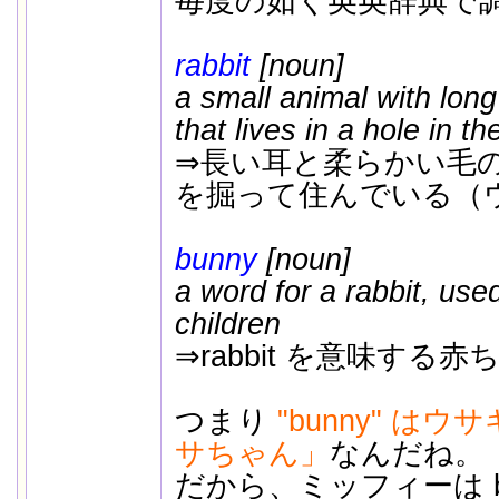
毎度の如く英英辞典で
rabbit
[noun]
a small animal with long
that lives in a hole in t
⇒長い耳と柔らかい毛
を掘って住んでいる（
bunny
[noun]
a word for a rabbit, used
children
⇒rabbit を意味する
つまり
"bunny" は
サちゃん」
なんだね。
だから、ミッフィーは b