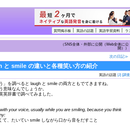
質問掲示板
英語の話題
英語学習資料
ラ
（SNS全体・外部に公開（Web全体に公
開））
次の日記≫
ugh と smile の違いと各種笑い方の紹介
英語の話題
[J]
[調査
を調べると laugh と smile の両方ともでてきますね。
う意味なんでしょうか。
英英辞書で調べてみました。
ith your voice, usually while you are smiling, because you think
ny:
て、たいてい smile しながら口から音をだすこと