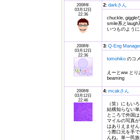
2
:
darkさん
2008年
03月12日
22:36
chuckle, 
smile系とla
いつものように
3
:
Q-Eng Manag
2008年
03月12日
22:36
tomohiko
のコ
えーとww とり
beaming
4
:
mcakさん
2008年
03月12日
22:46
（笑）にもいろ
結構知らない単
ところで外国は
マイルの写真が
はありえません
う際口元を手で
んね。単一民族