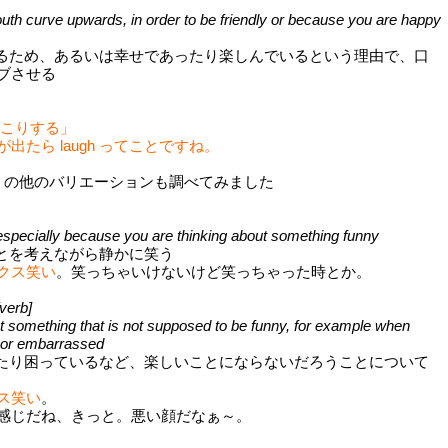
th curve upwards, in order to be friendly or because you are happy
るため、あるいは幸せであったり楽しんでいるという理由で、口
ブさせる
にっこりする」
出たら laugh ってことですね。
ugh) の他のバリエーションも調べてみました
, especially because you are thinking about something funny
とを考えながら静かに笑う
クス笑い
。笑っちゃいけないけど笑っちゃった時とか。
verb]
 at something that is not supposed to be funny, for example when
 or embarrassed
たり困っているなど、楽しいことにならないだろうことについて
ス笑い
。
感じだね、きっと。悪い顔だなぁ～。