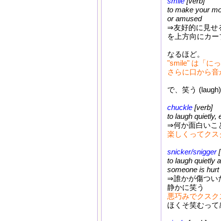
smile
[verb]
to make your mou
or amused
⇒友好的に見せ
を上方向にカー
なるほど。
"smile" は「
さらに口から音が
で、笑う (la
chuckle
[verb]
to laugh quietly
⇒何か面白いこ
楽しくってクス
snicker/snigger
[
to laugh quietly
someone is hurt
⇒誰かが傷つい
静かに笑う
悪巧みでクスク
ほくそ笑むって