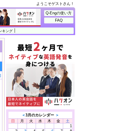
ようこそゲストさん！
Q-Engの使い方
FAQ
ンキング
]
＜
3月のカレンダー
＞
日
月
火
水
木
金
土
1