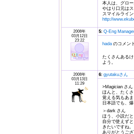
本人は、グロー
やはり口元はス
スマイルライン
http://www.eku
5
:
Q-Eng Manag
2008年
03月12日
23:22
hada
のコメン
たくさんあるけど、
よう。
6
:
gyutakuさん
2008年
03月13日
11:29
>Magician さん
ほんと、たくさ
覚える気もあま
日本語でも、爆
＞dark さん
ほう、小説だと
自分で使えずと
きたいですね。
ありがとうござ