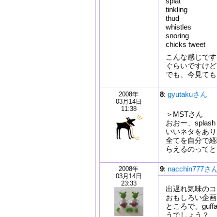
splat
tinkling
thud
whistles
snoring
chicks tweet
こんな感じです
ぐらいですけど
でも、今見ても
8
:
gyutakuさん
2008年
03月14日
11:38
＞MSTさん
おおー、spla
いいネタをあり
全てを自分で経
らえるのってと
9
:
nacchin777さ
2008年
03月14日
23:33
出遅れ気味のコ
おもしろい企画
ところで、gu
うでしょう？