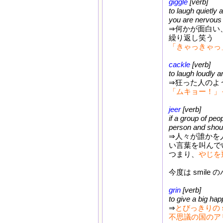
giggle
[verb]
to laugh quietly
you are nervous
⇒何かが面白い
繰り返し笑う
「きゃっきゃっ
cackle
[verb]
to laugh loudly 
⇒狂った人のよ
「ムキョー！」
jeer
[verb]
if a group of peo
person and shout
⇒人々が誰かを人
い言葉を叫んで
つまり、
やじを
今度は smile
grin
[verb]
to give a big hap
⇒
とびっきりの s
不思議の国のア