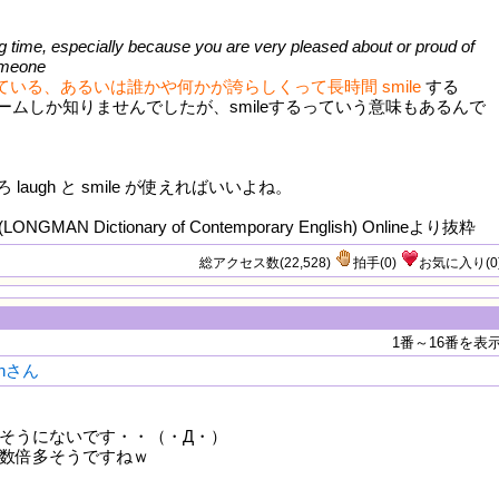
ong time, especially because you are very pleased about or proud of
omeone
いる、あるいは誰かや何かが誇らしくって長時間 smile
する
ームしか知りませんでしたが、smileするっていう意味もあるんで
laugh と smile が使えればいいよね。
NGMAN Dictionary of Contemporary English) Onlineより抜粋
総アクセス数(22,528)
拍手
(
0
)
お気に入り
(
0
1番～16番を表
ianさん
そうにないです・・（・Д・）
数倍多そうですねｗ