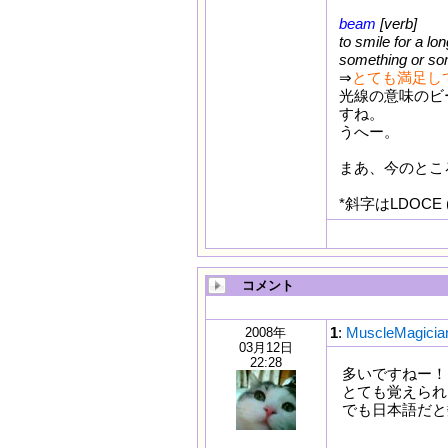
beam
[verb]
to smile for a l
something or s
⇒
とても満足して
光線の意味のビ
すね。
うへー。
まあ、今のところ 
*斜字はLDOCE (LO
コメント
1
:
MuscleMagic
2008年
03月12日
22:28
多いですねー！
とても覚えられ
でも日本語だと