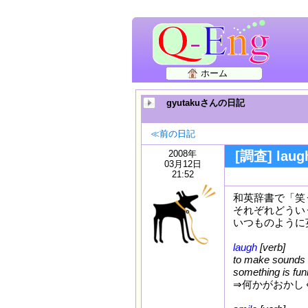
ホーム
gyutakuさんの日記
≪前の日記
2008年
[調査] la
03月12日
21:52
和英辞書で「笑う」
それぞれどうい
いつものように
laugh
[verb]
to make sounds w
something is fun
⇒何かがおかしく