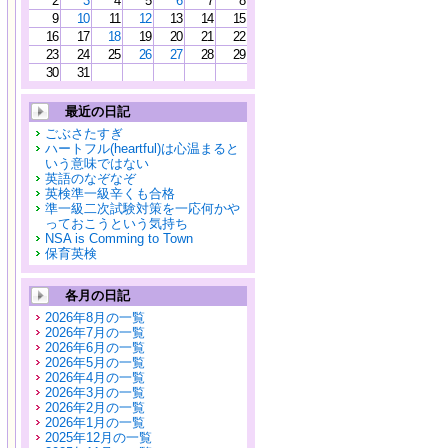
2
3
4
5
6
7
8
9
10
11
12
13
14
15
16
17
18
19
20
21
22
23
24
25
26
27
28
29
30
31
最近の日記
ごぶさたすぎ
ハートフル(heartful)は心温まると
いう意味ではない
英語のなぞなぞ
英検準一級辛くも合格
準一級二次試験対策を一応何かや
っておこうという気持ち
NSA is Comming to Town
保育英検
各月の日記
2026年8月の一覧
2026年7月の一覧
2026年6月の一覧
2026年5月の一覧
2026年4月の一覧
2026年3月の一覧
2026年2月の一覧
2026年1月の一覧
2025年12月の一覧