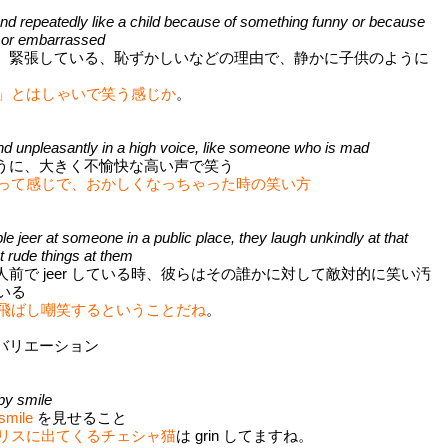
 and repeatedly like a child because of something funny or because
 or embarrassed
、緊張している、恥ずかしいなどの理由で、静かに子供のように
」とはしゃいで笑う感じか
。
and unpleasantly in a high voice, like someone who is mad
うに、大きく不愉快な高い声で笑う
って感じで、おかしくなっちゃった時の笑い方
ple jeer at someone in a public place, they laugh unkindly at that
 rude things at them
前で jeer している時、彼らはその誰かに対して敵対的に笑い汚
いる
飛ばし嘲笑するということだね
。
 のバリエーション
py smile
mile
を見せること
リスに出てくるチェシャ猫
は grin してますね。