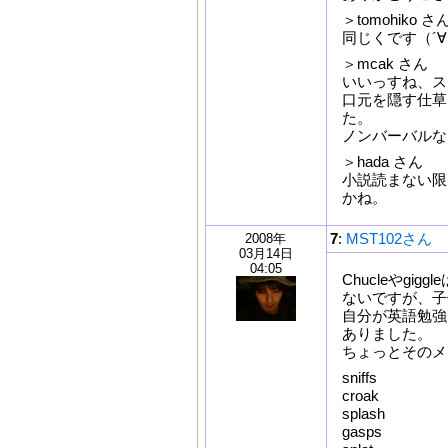
＞tomohiko さ
同じくです（´∀｀
＞mcak さん
いいっすね、スマ
口元を隠す仕草
た。
ノンバーバルな
＞hada さん
小説読まない限
かね。
7
:
MST102さん
2008年
03月14日
04:05
Chucleやg
ないですが、子
自分が英語勉強
ありました。
ちょっとそのメ
sniffs
croak
splash
gasps