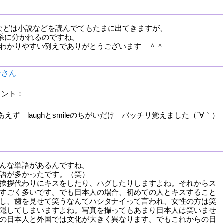
giggleなどは小説などを読んでてもたまに出てきますが、
ugh系に分かれるのですね。
わかりやすい例えでありがとうございます ＾＾
erさん
メント：
あえず laughとsmileのちがいだけ バッチリ覚えました（´∀｀）
んな単語があるんですね。
語が多かったです。（笑）
挨拶代わりにキスをしたり、ハグしたりしますよね。それからス
すごく多いです。でも日本人の場合、初めての人とキスすること
し、歯を見せて笑うなんてハシタナイって言われ、女性の方は笑
隠してしまいますよね。写真を撮ってもあまり日本人は笑いませ
の日本人と外国では文化が大きく異なります。でもこれからの日