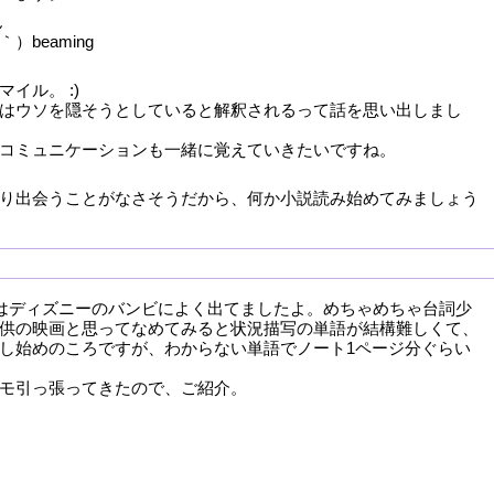
ん
）beaming
イル。 :)
はウソを隠そうとしていると解釈されるって話を思い出しまし
コミュニケーションも一緒に覚えていきたいですね。
り出会うことがなさそうだから、何か小説読み始めてみましょう
iggleはディズニーのバンビによく出てましたよ。めちゃめちゃ台詞少
供の映画と思ってなめてみると状況描写の単語が結構難しくて、
し始めのころですが、わからない単語でノート1ページ分ぐらい
モ引っ張ってきたので、ご紹介。