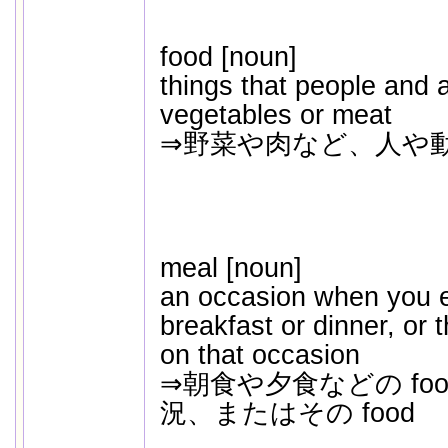
food [noun]
things that people and 
vegetables or meat
⇒野菜や肉など、人や
meal [noun]
an occasion when you e
breakfast or dinner, or 
on that occasion
⇒朝食や夕食などの fo
況、またはその food