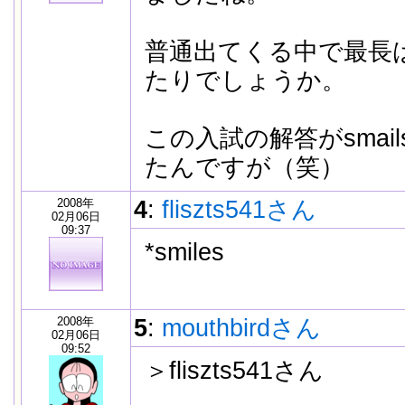
普通出てくる中で最長はnot
たりでしょうか。
この入試の解答がsmai
たんですが（笑）
2008年
4
:
fliszts541さん
02月06日
09:37
*smiles
2008年
5
:
mouthbirdさん
02月06日
09:52
＞fliszts541さん