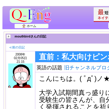
ホーム
mouthbirdさんの日記
≪前の日記
2008年
直前：私大向けピン
02月05日
21:15
英語の話題
旧チャンネルブロ
こんにちは。( ﾟдﾟ)ノ
大学入試期間真っ盛り
受験生の皆さんが、自
く発揮されることを祈