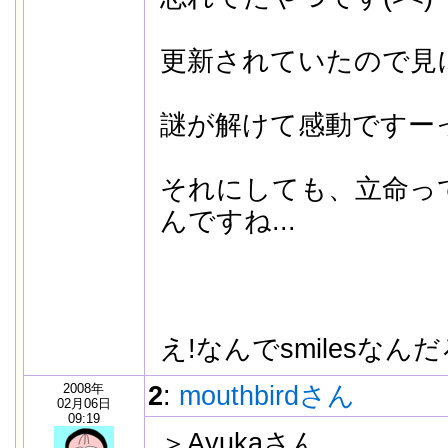
更新されていたので見
謎が解けて感動ですーっ
それにしても、立命っ
んですね...
え!なんでsmilesなんだろ.
2008年
2
:
mouthbirdさん
02月06日
09:19
＞Ayukaさん