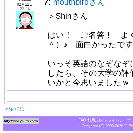
7
:
mouthbirdさん
02月11日
22:24
＞Shinさん
はい！ ご名答！ よ
＾）♪ 面白かったで
いっそ英語のなぞなぞ
したら、その大学の評
いかと今思いましたｗ
≪前の日記
FAQ
利用規約
プライバシーポ
Copyright (C) 2009-2026
Q-E