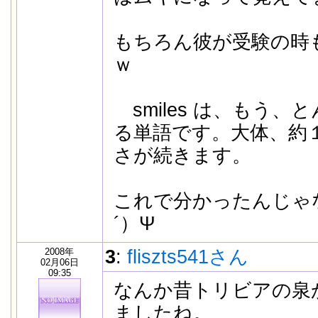
もちろん彼が受験の時
ｗ
smiles は、もう、
る単語です。大体、約
さが続きます。
これで分かったんじゃ
´）Ψ
2008年
3
:
fliszts541さん
02月06日
09:35
なんか昔トリビアの泉
ましたね。