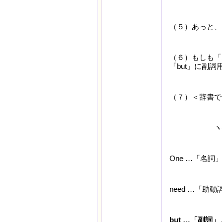
（５）あっと、
（６）もしも「
「but」に副
（７）＜辞書で
ヽ(*⌒∇⌒*)
One …「名
need …「助
but …「副詞」