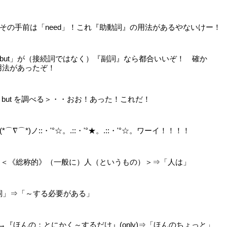
その手前は「need」！これ『助動詞』の用法があるやないけー！
but」が（接続詞ではなく）『副詞』なら都合いいぞ！ 確か
詞用法があったぞ！
 but を調べる＞・・おお！あった！これだ！
ノ::・'°☆。.::・'°★。.::・'°☆。ワーイ！！！！
詞」＜《総称的》（一般に）人（というもの）＞⇒「人は」
動詞」⇒「～する必要がある」
→『ほんの；とにかく～するだけ』(only)⇒「ほんのちょっと」