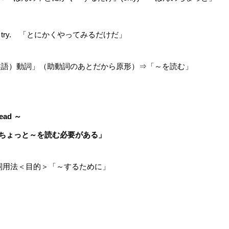
t try. 「とにかくやってみるだけだ」
「（述語）動詞」（助動詞のあとだから原形）⇒「～を読む」
read ～
ちょっと～を読む必要がある」
・副詞用法＜目的＞「～するために」