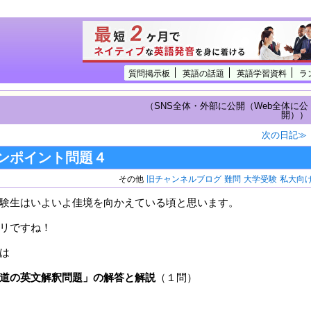
質問掲示板
英語の話題
英語学習資料
ラ
（SNS全体・外部に公開（Web全体に公
開））
次の日記≫
ンポイント問題４
その他
旧チャンネルブログ
難問
大学受験
私大向
験生はいよいよ佳境を向かえている頃と思います。
リですね！
は
道の英文解釈問題」の解答と解説
（１問）