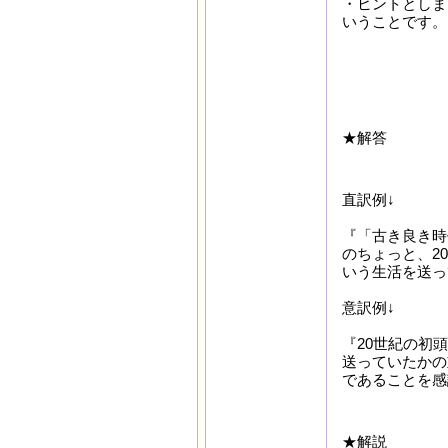
・ヒントとしま
いうことです。
★解答
直訳例↓
『「古き良き時
のちょっと、2
いう生活を送っ
意訳例↓
『20世紀の初
送っていたかの
であることを感
★解説