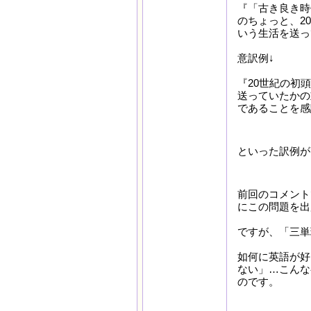
『「古き良き時
のちょっと、2
いう生活を送っ
意訳例↓
『20世紀の初
送っていたかの
であることを感
といった訳例が
前回のコメント
にこの問題を出
ですが、「三単
如何に英語が好
ない」…こんな
のです。