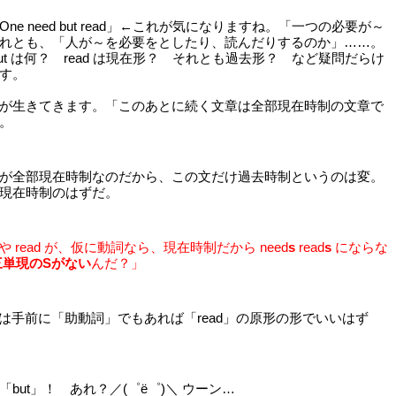
ne need but read」←これが気になりますね。「一つの必要が～
れとも、「人が～を必要をとしたり、読んだりするのか」……。
ut は何？ read は現在形？ それとも過去形？ など疑問だらけ
す。
が生きてきます。「このあとに続く文章は全部現在時制の文章で
。
が全部現在時制なのだから、この文だけ過去時制というのは変。
現在時制のはずだ。
d や read が、仮に動詞なら、現在時制だから need
s
read
s
にならな
三単現のSがない
んだ？」
d」は手前に「助動詞」でもあれば「read」の原形の形でいいはず
but」！ あれ？／(゜ё゜)＼ ウーン…