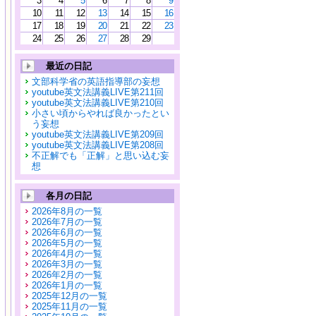
3
4
5
6
7
8
9
10
11
12
13
14
15
16
17
18
19
20
21
22
23
24
25
26
27
28
29
最近の日記
文部科学省の英語指導部の妄想
youtube英文法講義LIVE第211回
youtube英文法講義LIVE第210回
小さい頃からやれば良かったとい
う妄想
youtube英文法講義LIVE第209回
youtube英文法講義LIVE第208回
不正解でも「正解」と思い込む妄
想
各月の日記
2026年8月の一覧
2026年7月の一覧
2026年6月の一覧
2026年5月の一覧
2026年4月の一覧
2026年3月の一覧
2026年2月の一覧
2026年1月の一覧
2025年12月の一覧
2025年11月の一覧