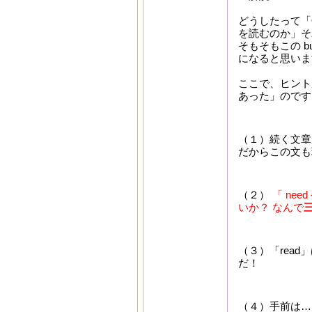
どうしたって「O
を読むのか」そ
そもそもこの b
になると思いま
ここで、ヒント
あった」のです
（１）続く文章
だからこの文も
（２）
「 nee
いか？ なんで
（３）「rea
だ！
（４）手前は…「