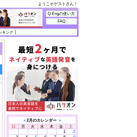
ようこそゲストさん！
Q-Engの使い方
FAQ
ンキング
け
＜
2月のカレンダー
＞
日
月
火
水
木
金
土
1
2