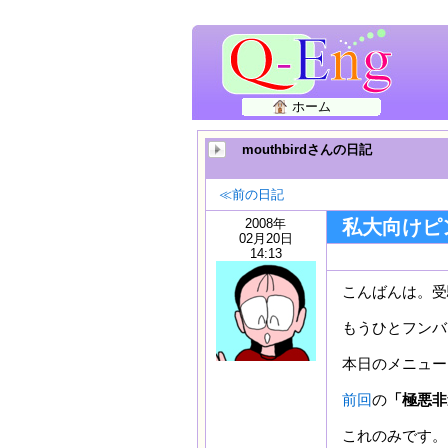
ホーム
mouthbirdさんの日記
≪前の日記
2008年
私大向けピ
02月20日
14:13
こんばんは。受
もうひとフンバ
本日のメニュー
前回
の
「極悪非
これのみです。