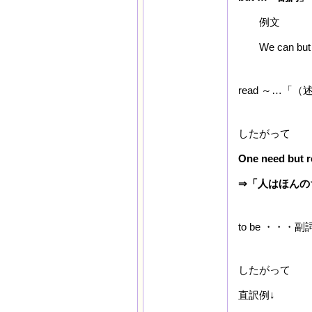
例文
We can bu
read ～…
したがって
One need but 
⇒「人はほんの
to be ・・
したがって
直訳例↓