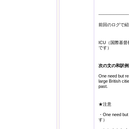
---------------------
前回のログで紹
ICU（国際基
です）
次の文の和訳例
One need but re
large British cit
past.
★注意
・One nee
す）