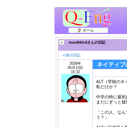
ホーム
mouthbirdさんの日記
≪前の日記
2026年
ネイティブ
05月13日
15:32
ALT（学校の
私だけか？
中学の時に最初
まだにずっと疑
「この人、なん
う？」