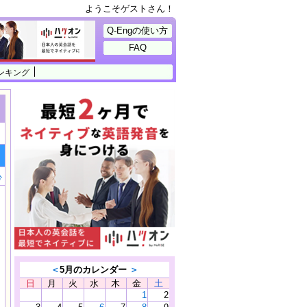
ようこそゲストさん！
Q-Engの使い方
FAQ
ンキング
心
＜
5月のカレンダー
＞
日
月
火
水
木
金
土
1
2