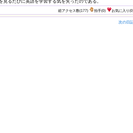
を見るたびに英語を学習する気を失ったのである。
総アクセス数(177)
拍手
(
0
)
お気に入り
(
0
次の日