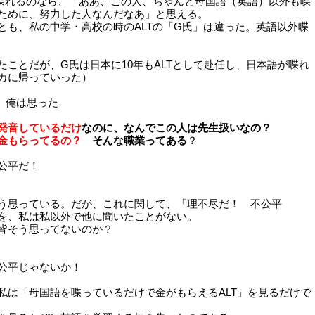
も喋れるのなら、「ああ、この人、ちゃんと母国語（英語）以外も喋
ために、努力した人なんだなあ」と思える。
とも、私の中学・高校の時のALTの「G氏」は違った。英語以外喋
たことだが、G氏は日本に10年もALTとして赴任し、日本語が喋れ
カに帰っていった）
、俺は思った
発音しているだけ
なのに、なんでこの人は先生扱いなの？
金もらってるの？
そんな職業ってある
？
公平だ！
う思っている。だが、これに関して、「理不尽だ！ 不公平
を、私は私以外で他に聞いたことがない。
。皆そう思ってないのか？
公平じゃないか！
私は「母国語を喋っているだけで金がもらえるALT」を見るだけで