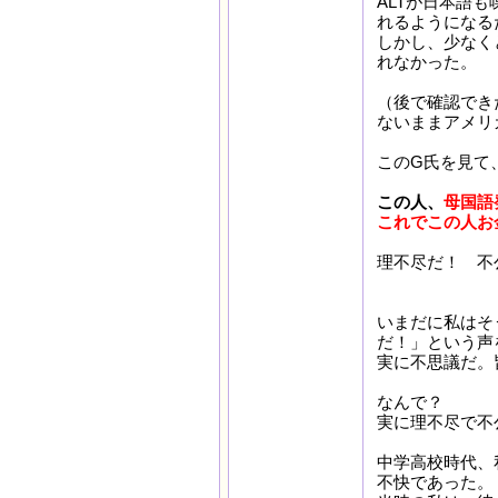
ALTが日本語
れるようになる
しかし、少なく
れなかった。
（後で確認でき
ないままアメリ
このG氏を見て
この人、
母国語
これでこの人お
理不尽だ！ 不
いまだに私はそ
だ！」という声
実に不思議だ
なんで？
実に理不尽で不
中学高校時代、
不快であった。