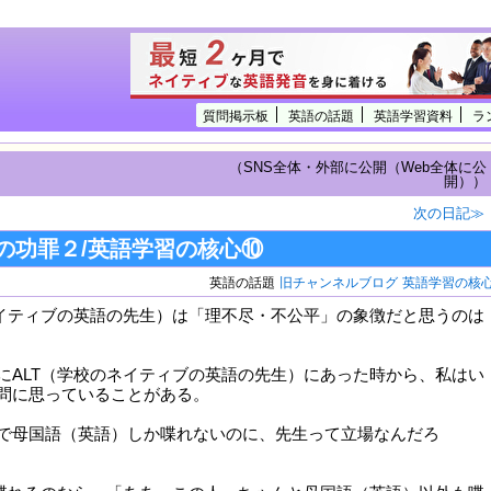
質問掲示板
英語の話題
英語学習資料
ラ
（SNS全体・外部に公開（Web全体に公
開））
次の日記≫
の功罪２/英語学習の核心⑩
英語の話題
旧チャンネルブログ
英語学習の核
ネイティブの英語の先生）は「理不尽・不公平」の象徴だと思うのは
にALT（学校のネイティブの英語の先生）にあった時から、私はい
問に思っていることがある。
で母国語（英語）しか喋れないのに、先生って立場なんだろ