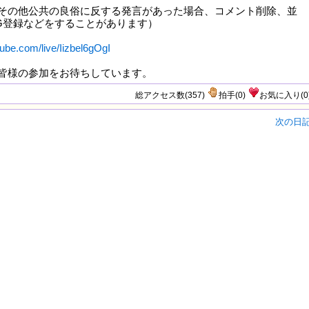
その他公共の良俗に反する発言があった場合、コメント削除、並
G登録などをすることがあります）
ube.com/live/Iizbel6gOgI
皆様の参加をお待ちしています。
総アクセス数(357)
拍手
(
0
)
お気に入り
(
0
次の日