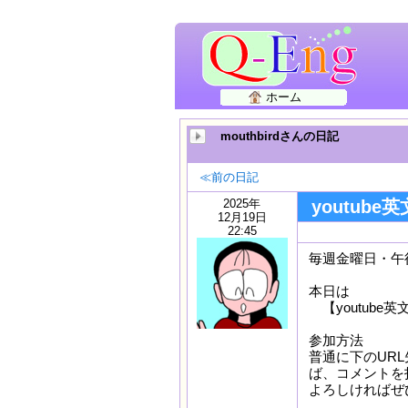
ホーム
mouthbirdさんの日記
≪前の日記
2025年
youtube
12月19日
22:45
毎週金曜日・午後
本日は
【youtube英
参加方法
普通に下のURL
ば、コメントを
よろしければぜ