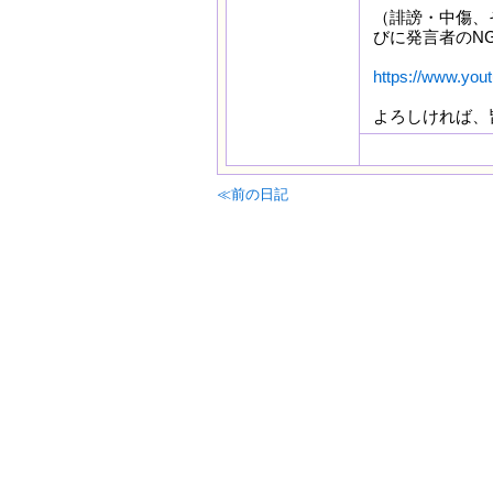
（誹謗・中傷、
びに発言者のN
https://www.yout
よろしければ、
≪前の日記