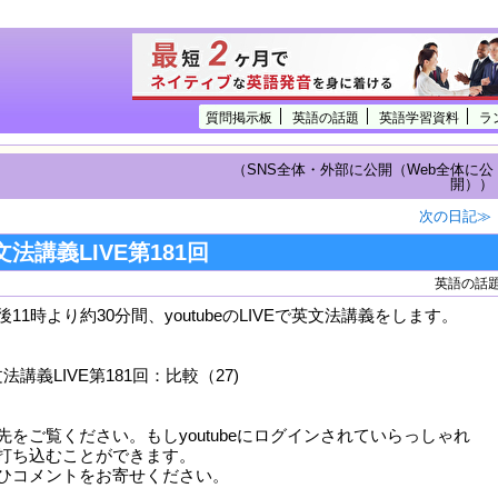
質問掲示板
英語の話題
英語学習資料
ラ
（SNS全体・外部に公開（Web全体に公
開））
次の日記≫
英文法講義LIVE第181回
英語の話
11時より約30分間、youtubeのLIVEで英文法講義をします。
文法講義LIVE第181回：比較（27)
先をご覧ください。もしyoutubeにログインされていらっしゃれ
打ち込むことができます。
ひコメントをお寄せください。