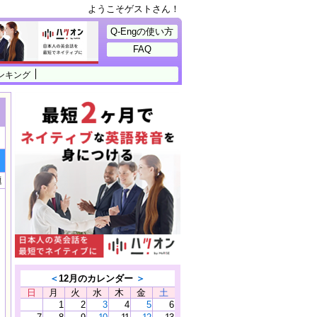
ようこそゲストさん！
Q-Engの使い方
FAQ
ンキング
題
＜
12月のカレンダー
＞
日
月
火
水
木
金
土
1
2
3
4
5
6