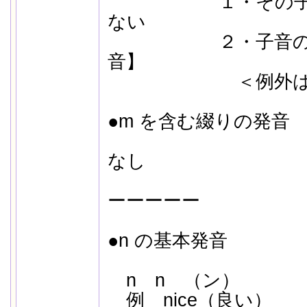
１・その子音は
ない
２・子音の手前
音】
＜例外はあ
●m を含む綴りの発音
なし
ーーーーー
●n の基本発音
n n （ン）
例 nice（良い）