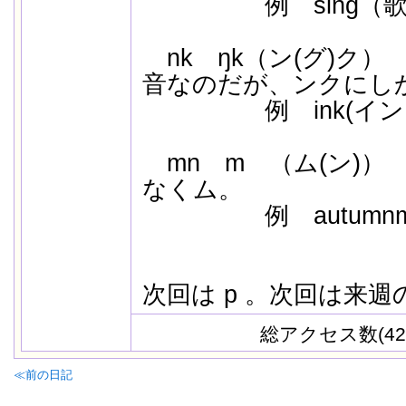
例 sing（
nk ŋk（ン(グ)ク）
音なのだが、ンクにし
例 ink(イ
mn m （ム(ン)）
なくム。
例 autumn
次回は p 。次回は来
総アクセス数(42
≪前の日記