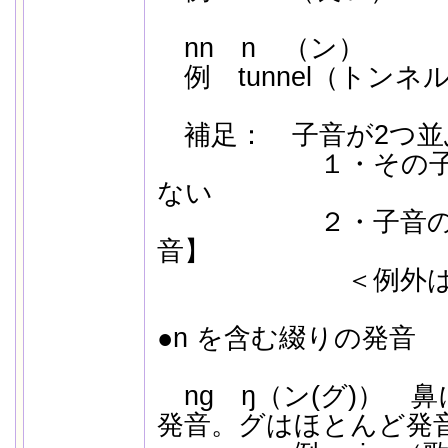
nn n （ン）
例 tunnel（トンネ
補足： 子音が2つ並
１・その子音は
ない
２・子音の手前
音】
＜例外はあ
●n を含む綴りの発音
ng ŋ（ン(グ)） 鼻
発音。グはほとんど発