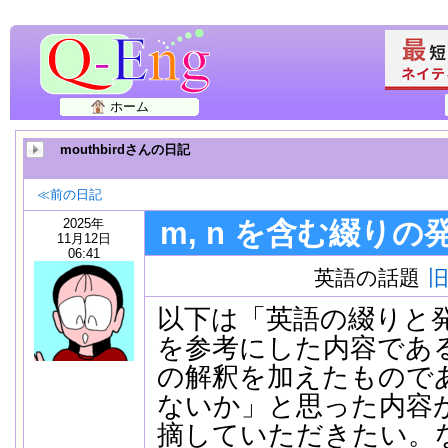
ホーム
mouthbirdさんの日記
≪前の日記
2025年
m, n を含む綴りの
11月12日
06:41
英語の話題
以下は「英語の綴りと発
を参考にした内容であ
の解釈を加えたもので
ないか」と思った内容
摘していただきたい。