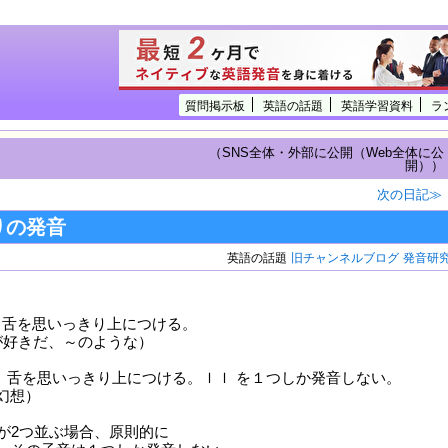
質問掲示板
英語の話題
英語学習資料
ラ
（SNS全体・外部に公開（Web全体に公
開））
次の日記≫
りの発音
英語の話題
旧チャンネルブログ
発音研
 舌を思いっきり上につける。
～が好きだ、～のような）
） 舌を思いっきり上につける。ｌｌ を１つしか発音しない。
（幻想）
2つ並ぶ場合、原則的に