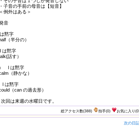
音は１つしか発音しない
手前の母音は【短音】
はある＞
の発音
 は黙字
f（半分の）
l は黙字
k(話す）
） l は黙字
m（静かな）
l は黙字
d（can の過去形）
n 。次回は来週の水曜日です。
総アクセス数(388)
拍手
(
0
)
お気に入り
(
0
次の日