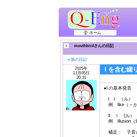
ホーム
mouthbirdさんの日記
≪前の日記
2025年
l を含む綴
11月05日
20:31
●l の基本発音
l l （ル）
例 like（
ll ｌ (ル
例 illusion
補足： 子音が