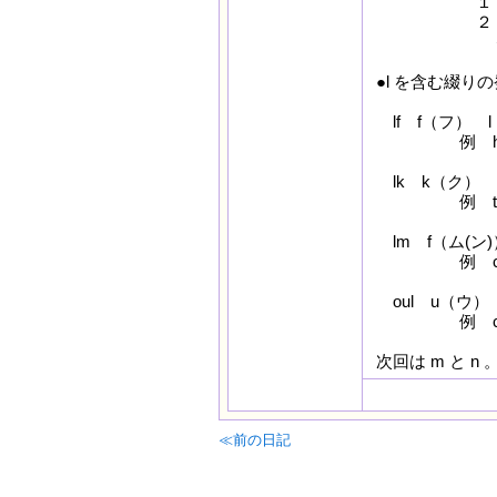
１・その子
２・子音の
＜例外
●l を含む綴り
lf f（フ） l
例 hal
lk k（ク） 
例 tal
lm f（ム(ン)
例 cal
oul u（ウ） 
例 coul
次回は m と 
≪前の日記