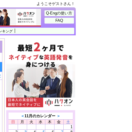
ようこそゲストさん！
Q-Engの使い方
FAQ
ンキング
究
＜
11月のカレンダー
＞
日
月
火
水
木
金
土
1