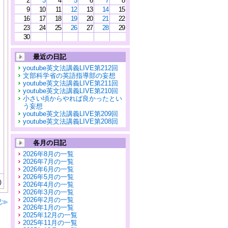
2
3
4
5
6
7
8
9
10
11
12
13
14
15
16
17
18
19
20
21
22
23
24
25
26
27
28
29
30
最近の日記
youtube英文法講義LIVE第212回
文部科学省の英語指導部の妄想
youtube英文法講義LIVE第211回
youtube英文法講義LIVE第210回
小さい頃からやれば良かったとい
う妄想
youtube英文法講義LIVE第209回
youtube英文法講義LIVE第208回
各月の日記
2026年8月の一覧
2026年7月の一覧
2026年6月の一覧
2026年5月の一覧
)
2026年4月の一覧
2026年3月の一覧
2026年2月の一覧
記≫
2026年1月の一覧
2025年12月の一覧
2025年11月の一覧