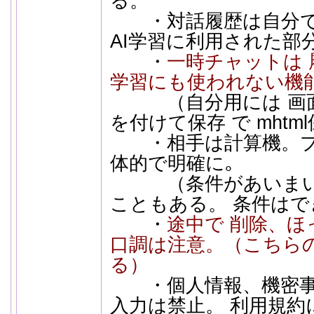
る。
・対話履歴は自分で
AI学習に利用された部
・
一時チャットは 
学習にも使われない機
（自分用には 画面
を付けて保存 で mht
・相手は計算機。プロ
体的で明確に｡
（条件があいまい
こともある。 条件は
・
途中で 削除、ほ
口調は注意。（こちら
る）
・個人情報、機密事項
入力は禁止。 利用規約