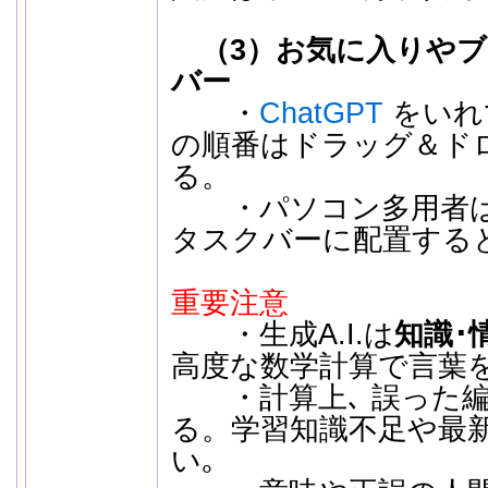
（3）お気に入りや
バー
・
ChatGPT
をいれ
の順番はドラッグ＆ド
る。
・パソコン多用者は
タスクバーに配置する
重要注意
・生成A.I.は
知識･
高度な数学計算で言葉
・計算上､ 誤った編
る。学習知識不足や最
い｡