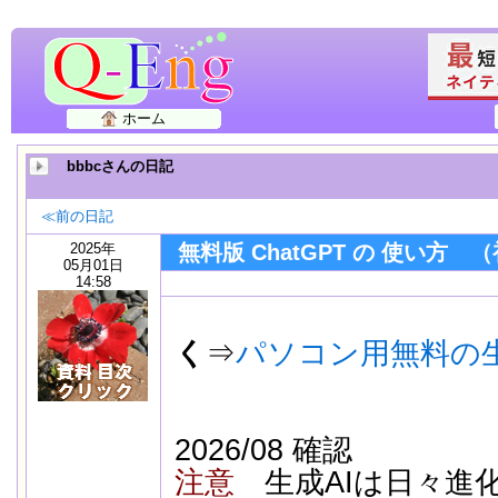
ホーム
bbbcさんの日記
≪前の日記
2025年
無料版 ChatGPT の 使い方
05月01日
14:58
く
⇒
パソコン用無料の生
2025/
2026/08 確認
注意
生成AIは日々進