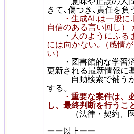
意味や正誤の人間的な
きて､傷つき､責任を負
・生成AI.は一般に
自信のある言い回し） 
・
人のようにふる
には向かない｡（感情が
い）
・図書館的な学習済み
更新される最新情報に
自動検索で補うが、
する。
・
重要な案件は、
し、最終判断を行うこ
（法律・契約、医
ーー以上ーー