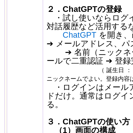
２．ChatGPTの登録
・試し使いならログ
対話履歴など活用する
ChatGPT
を開き、
➔ メールアドレス、パ
➔ 名前（ニックネー
ールで二重認証 ➔ 登
（ 誕生日 ： 
ニックネームでよい。登録内容は
・ログインはメール
ドだけ。通常はログイ
る。
３．ChatGPTの使い方
（1）画面の構成