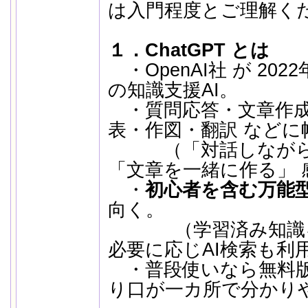
は入門程度とご理解く
１．ChatGPT とは
・OpenAI社
.
が
.
202
の知識支援AI。
・質問応答・文章作成
表・作図・翻訳 などに
（「対話しながら
「文章を一緒に作る」 
・
初心者を含む万能
向く。
（学習済み知識を
必要に応じAI検索も利
・普段使いなら無料版
り口が一カ所で分かり