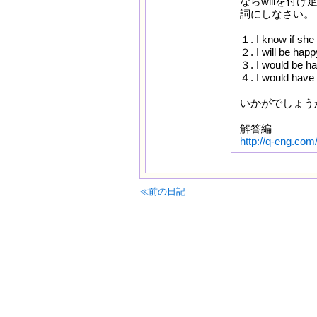
ならwillを付け
詞にしなさい。
１. I know if she
２. I will be happ
３. I would be ha
４. I would have 
いかがでしょう
解答編
http://q-eng.com
≪前の日記