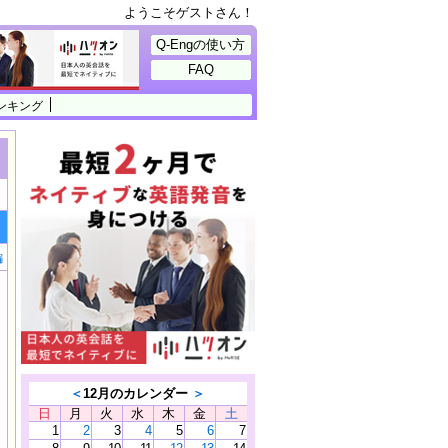
ようこそゲストさん！
Q-Engの使い方
FAQ
ンキング
編
＜
12月のカレンダー
＞
日
月
火
水
木
金
土
1
2
3
4
5
6
7