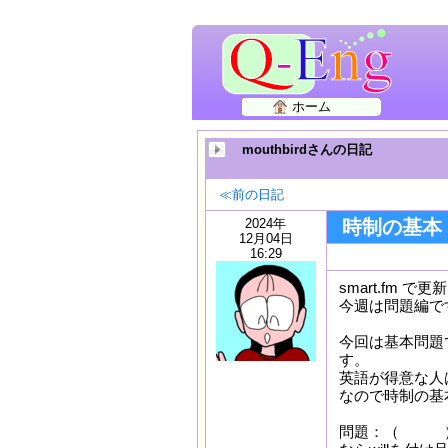
ホーム
mouthbirdさんの日記
≪前の日記
2024年
時制の基本
12月04日
16:29
smart.fm
今週は問題編で
今回は基本問題
す。
英語が得意な人
なので時制の基
問題：（ ）