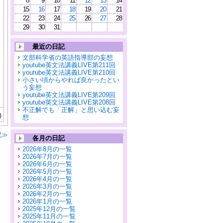
8
9
10
11
12
13
14
15
16
17
18
19
20
21
22
23
24
25
26
27
28
29
30
31
最近の日記
文部科学省の英語指導部の妄想
youtube英文法講義LIVE第211回
youtube英文法講義LIVE第210回
小さい頃からやれば良かったとい
う妄想
youtube英文法講義LIVE第209回
youtube英文法講義LIVE第208回
不正解でも「正解」と思い込む妄
)
想
記≫
各月の日記
2026年8月の一覧
2026年7月の一覧
2026年6月の一覧
2026年5月の一覧
2026年4月の一覧
2026年3月の一覧
2026年2月の一覧
2026年1月の一覧
2025年12月の一覧
2025年11月の一覧