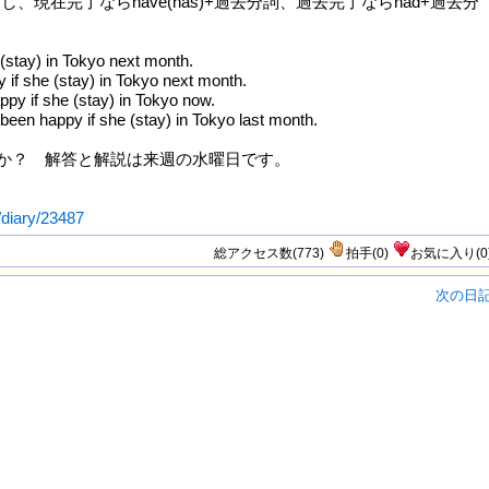
足し、現在完了ならhave(has)+過去分詞、過去完了ならhad+過去分
 (stay) in Tokyo next month.
y if she (stay) in Tokyo next month.
ppy if she (stay) in Tokyo now.
been happy if she (stay) in Tokyo last month.
か？ 解答と解説は来週の水曜日です。
/diary/23487
総アクセス数(773)
拍手
(
0
)
お気に入り
(
0
次の日