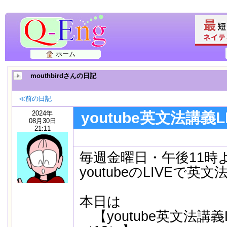
ホーム
mouthbirdさんの日記
≪前の日記
2024年
youtube英文法講義L
08月30日
21:11
毎週金曜日・午後11時
youtubeのLIVEで
本日は
【youtube英文法講義