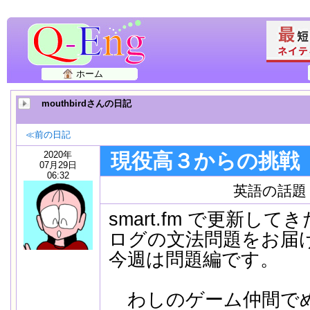
ホーム
mouthbirdさんの日記
≪前の日記
2020年
現役高３からの挑戦
07月29日
06:32
英語の話題
smart.fm で更新し
ログの文法問題をお届
今週は問題編です。
わしのゲーム仲間で