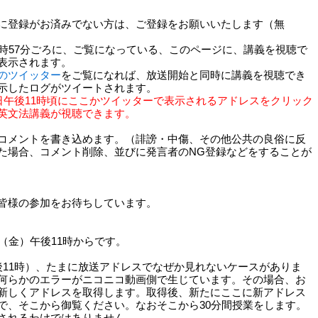
に登録がお済みでない方は、ご登録をお願いいたします（無
時57分ごろに、ご覧になっている、このページに、講義を視聴で
表示されます。
のツイッター
をご覧になれば、放送開始と同時に講義を視聴でき
示したログがツイートされます。
日午後11時頃にここかツイッターで表示されるアドレスをクリック
英文法講義が視聴できます。
コメントを書き込めます。（誹謗・中傷、その他公共の良俗に反
た場合、コメント削除、並びに発言者のNG登録などをすることが
皆様の参加をお待ちしています。
（金）午後11時からです。
後11時）、たまに放送アドレスでなぜか見れないケースがありま
何らかのエラーがニコニコ動画側で生じています。その場合、お
新しくアドレスを取得します。取得後、新たにここに新アドレス
で、そこから御覧ください。なおそこから30分間授業をします。
されるわけではありません。