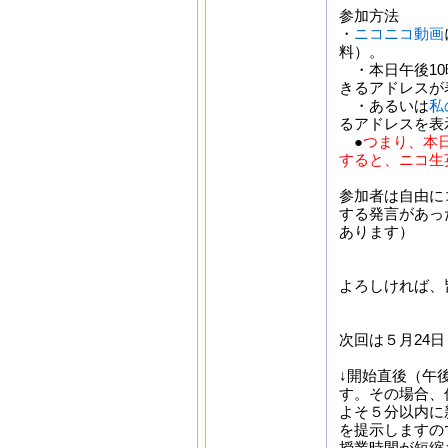
参加方法
・
ニコニコ動画
料）。
・本日午後10
きるアドレスが
・あるいは
私
るアドレスを表
●
つまり、本
すると、ニコ生
参加者は自由に
する発言があっ
あります）
よろしければ、
次回は５月24日
↓開始直後（午
す。その場合、
よそ５分以内に
を提示しますの
授業時間が短縮