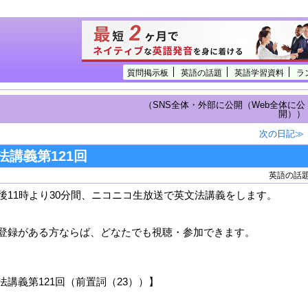
質問掲示板
英語の話題
英語学習資料
ラ
（SNS全体・外部に公開（Web全体に公
開））
次の日記≫
法講義第121回
英語の話
後11時より30分間、ニコニコ生放送で英文法講義をします。
登録がある方ならば、どなたでも視聴・参加できます。
講義第121回（前置詞（23））】