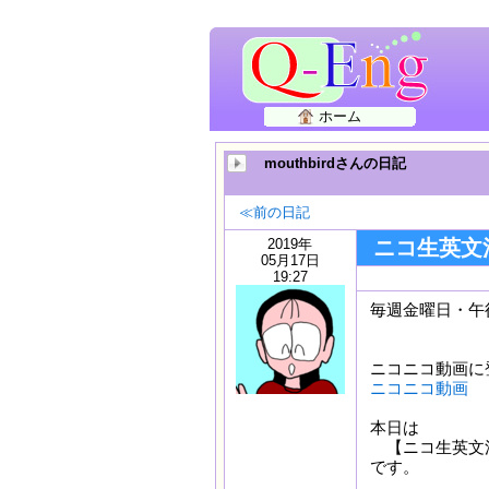
ホーム
mouthbirdさんの日記
≪前の日記
2019年
ニコ生英文
05月17日
19:27
毎週金曜日・午
ニコニコ動画に
ニコニコ動画
本日は
【ニコ生英文法
です。