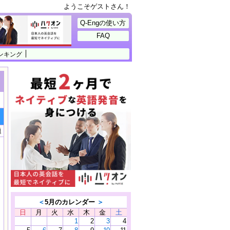
ようこそゲストさん！
Q-Engの使い方
FAQ
ンキング
題
＜
5月のカレンダー
＞
日
月
火
水
木
金
土
1
2
3
4