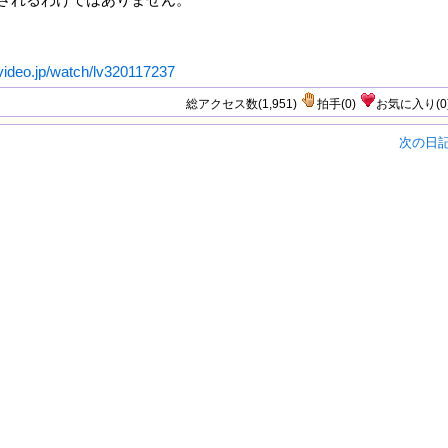
covideo.jp/watch/lv320117237
総アクセス数(1,951)
拍手
(
0
)
お気に入り
(
0
次の日