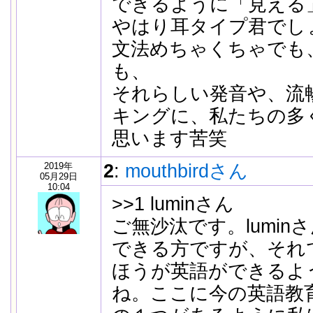
できるように「見える
やはり耳タイプ君でし
文法めちゃくちゃでも
も、
それらしい発音や、流
キングに、私たちの多
思います苦笑
2019年
2
:
mouthbirdさん
05月29日
10:04
>>1 luminさん
ご無沙汰です。lumi
できる方ですが、それ
ほうが英語ができるよ
ね。ここに今の英語教