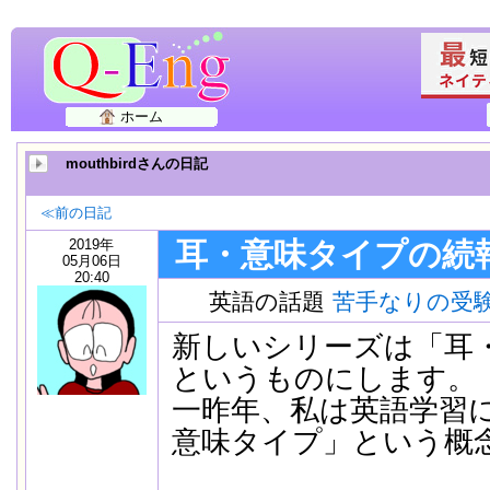
ホーム
mouthbirdさんの日記
≪前の日記
2019年
耳・意味タイプの続
05月06日
20:40
英語の話題
苦手なりの受
新しいシリーズは「耳
というものにします。
一昨年、私は英語学習
意味タイプ」という概