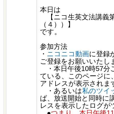
本日は
【ニコ生英文法講義第
（４））】
です。
参加方法
・
ニコニコ動画
に登録
ご登録をお願いいたし
・本日午後10時57分
ている、このページに
アドレスが表示されま
・あるいは
私のツイ
ば、放送開始と同時に
レスを表示したログが
●
つまり、本日午後1