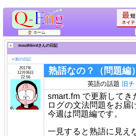
ホーム
mouthbirdさんの日記
≪前の日記
2017年
熟語なの？（問題編
12月06日
22:56
英語の話題
旧チ
smart.fm で更新し
ログの文法問題をお届
今週は問題編です。
一見すると熟語に見え