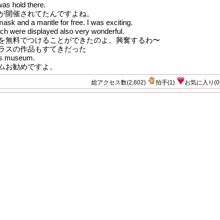
was hold there.
が開催されてたんですよね。
mask and a mantle for free. I was exciting.
h were displayed also very wonderful.
を無料でつけることができたのよ。興奮するわ〜
ラスの作品もすてきだった
is museum.
ムお勧めですよ。
総アクセス数(2,602)
拍手
(
1
)
お気に入り
(
0