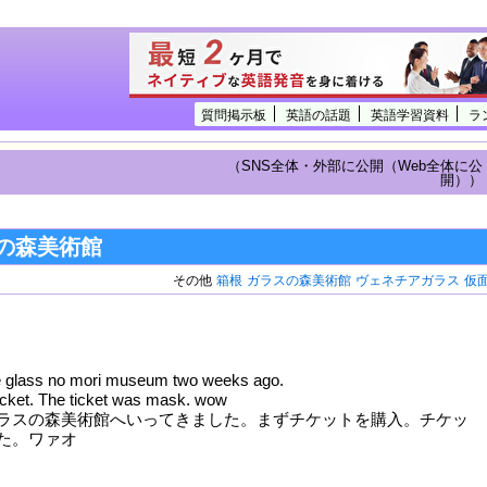
質問掲示板
英語の話題
英語学習資料
ラ
（SNS全体・外部に公開（Web全体に公
開））
の森美術館
その他
箱根
ガラスの森美術館
ヴェネチアガラス
仮
e glass no mori museum two weeks ago.
 ticket. The ticket was mask. wow
ラスの森美術館へいってきました。まずチケットを購入。チケッ
た。ワァオ