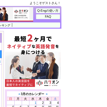
ようこそゲストさん！
Q-Engの使い方
FAQ
ンキング
面
＜
3月のカレンダー
＞
日
月
火
水
木
金
土
1
2
3
4