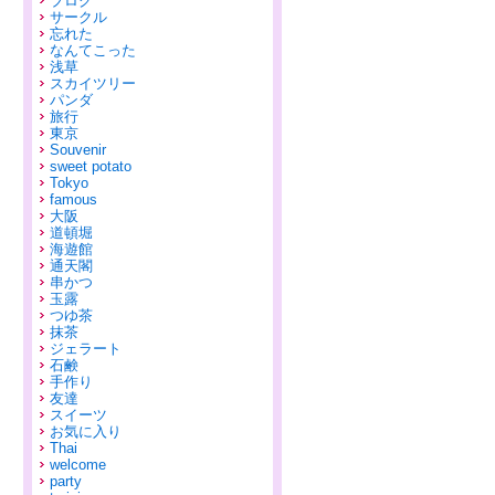
ブログ
サークル
忘れた
なんてこった
浅草
スカイツリー
パンダ
旅行
東京
Souvenir
sweet potato
Tokyo
famous
大阪
道頓堀
海遊館
通天閣
串かつ
玉露
つゆ茶
抹茶
ジェラート
石鹸
手作り
友達
スイーツ
お気に入り
Thai
welcome
party