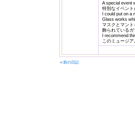
A special event 
特別なイベント
I could put on a 
Glass works whic
マスクとマント
飾られているガ
I recommend th
このミュージア
≪前の日記