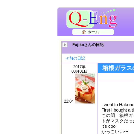
ホーム
Fujikoさんの日記
≪前の日記
2017年
箱根ガラス
03月01日
22:04
I went to Hakon
First I bought a
この間、箱根ガ
トがマスクだっ
It's cool.
かっこいい〜