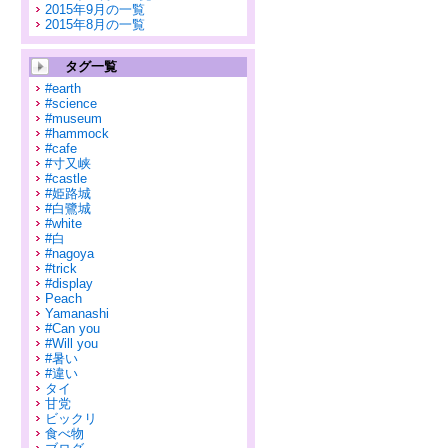
2015年9月の一覧
2015年8月の一覧
タグ一覧
#earth
#science
#museum
#hammock
#cafe
#寸又峡
#castle
#姫路城
#白鷺城
#white
#白
#nagoya
#trick
#display
Peach
Yamanashi
#Can you
#Will you
#暑い
#違い
タイ
甘党
ビックリ
食べ物