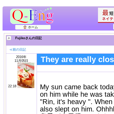
ホーム
Fujikoさんの日記
≪前の日記
2016年
They are really clos
11月05日
My sun came back today.
22:18
on him while he was tak
"Rin, it's heavy ". Whe
also slept on him. Ohh