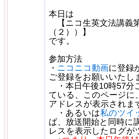
本日は
【ニコ生英文法講義第
（２））】
です。
参加方法
・
ニコニコ動画
に登録
ご登録をお願いいたし
・本日午後10時57分
ている、このページに
アドレスが表示されま
・あるいは
私のツイ
ば、放送開始と同時に
レスを表示したログが