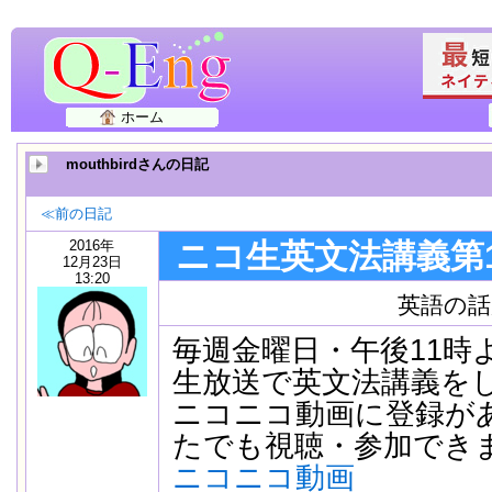
ホーム
mouthbirdさんの日記
≪前の日記
2016年
ニコ生英文法講義第1
12月23日
13:20
英語の話
毎週金曜日・午後11時
生放送で英文法講義を
ニコニコ動画に登録が
たでも視聴・参加でき
ニコニコ動画