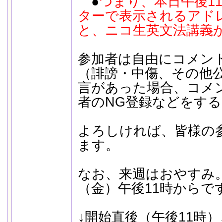
●
つまり、本日午後1
ターで表示されるアド
と、ニコ生英文法講義
参加者は自由にコメン
（誹謗・中傷、その他
言があった場合、コメ
者のNG登録などをす
よろしければ、皆様の
ます。
なお、来週はおやすみ
（金）午後11時からで
↓開始直後（午後11時