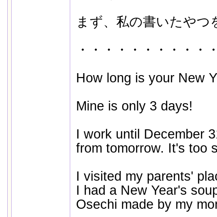
まず、私の書いたやつ
・・・・・・・・・・
How long is your New Y
Mine is only 3 days!
I work until December 3
from tomorrow. It's too 
I visited my parents' pla
I had a New Year's sou
Osechi made by my mo