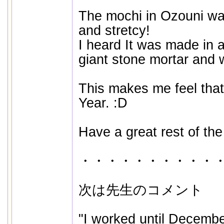
The mochi in Ozouni wa
and stretcy!
I heard It was made in a
giant stone mortar and 
This makes me feel that
Year. :D
Have a great rest of th
・・・・・・・・・・
次は先生のコメント
"I worked until Decemb