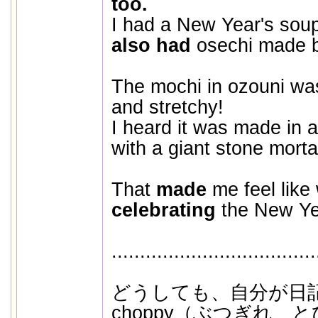
too.
I had a New Year's soup 
also had
osechi made 
The mochi in ozouni was
and stretchy!
I heard it was made in 
with a giant stone mort
That
made
me feel lik
celebrating
the New Ye
....................................
どうしても、自分が日
choppy（ぶつぎれ、