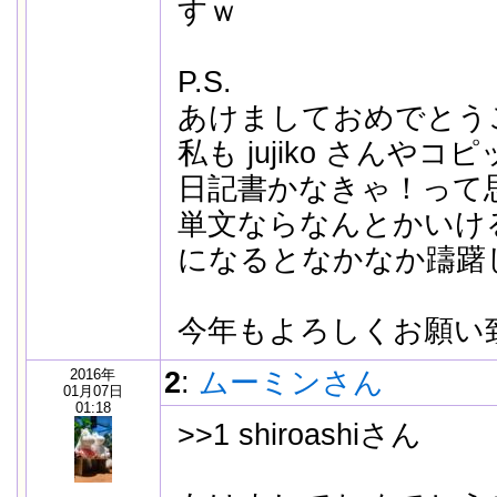
すｗ
P.S.
あけましておめでとう
私も jujiko さんや
日記書かなきゃ！って
単文ならなんとかいけ
になるとなかなか躊躇して
今年もよろしくお願い
2016年
2
:
ムーミンさん
01月07日
01:18
>>1 shiroashiさん