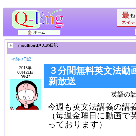
ホーム
mouthbirdさんの日記
≪前の日記
2015年
３分間無料英文法動画
08月21日
08:42
新放送
英語の
今週も英文法講義の講
（毎週金曜日に動画で
っております）