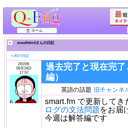
ホーム
mouthbirdさんの日記
≪前の日記
2015年
過去完了と現在完了
06月24日
17:57
編）
英語の話題
旧チャンネ
smart.fm で更新して
ログの文法問題
をお届
今週は解答編です