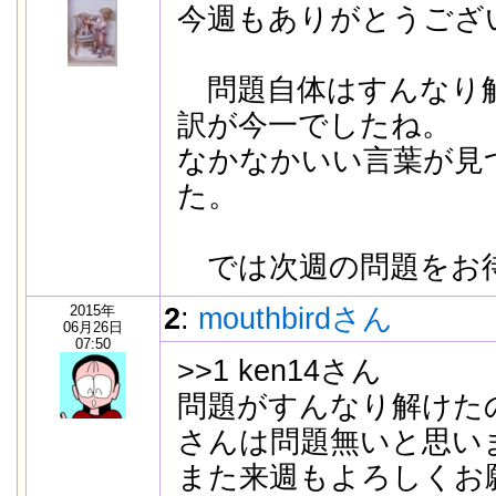
今週もありがとうござ
問題自体はすんなり
訳が今一でしたね。
なかなかいい言葉が見
た。
では次週の問題をお
2015年
2
:
mouthbirdさん
06月26日
07:50
>>1 ken14さん
問題がすんなり解けたの
さんは問題無いと思い
また来週もよろしくお