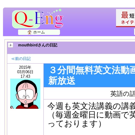
ホーム
mouthbirdさんの日記
≪前の日記
2015年
３分間無料英文法動画
03月06日
17:43
新放送
英語の
今週も英文法講義の講
（毎週金曜日に動画で
っております）