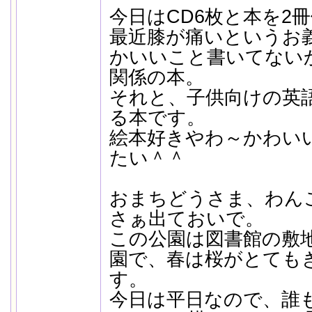
今日はCD6枚と本を2
最近膝が痛いというお
かいいこと書いてない
関係の本。
それと、子供向けの英
る本です。
絵本好きやわ～かわい
たい＾＾
おまちどうさま、わん
さぁ出ておいで。
この公園は図書館の敷
園で、春は桜がとても
す。
今日は平日なので、誰