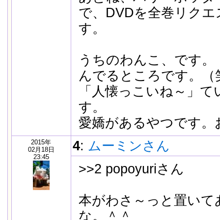
で、DVDを全巻リク
す。
うちのわんこ、です。
んでるところです。（
「人懐っこいね～」て
す。
愛嬌があるやつです。
2015年
4
:
ムーミンさん
02月18日
23:45
>>2 popoyuriさん
本がわさ～っと置いて
な。＾＾