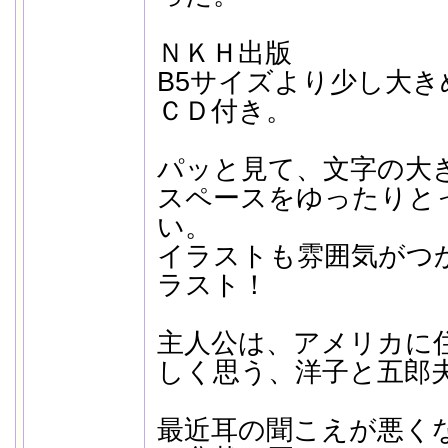
ＮＫＨ出版
B5サイズより少し大き
ＣＤ付き。
パッと見て、文字の大
スペースをゆったりと
い。
イラストも雰囲気がつ
ラスト！
主人公は、アメリカに
しく思う、洋子と五郎
最近耳の聞こえが悪く