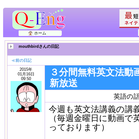
ホーム
mouthbirdさんの日記
≪前の日記
2015年
３分間無料英文法動画
01月16日
09:50
新放送
英語の
今週も英文法講義の講
（毎週金曜日に動画で
っております）