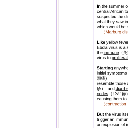
In
the summer of
central African t
suspected the d
what they saw i
which would be n
（Marburg
Like
yellow feve
Ebola virus is a
the
immune
（免疫の
virus to
prolifera
Starting
anywher
initial symptoms
頭痛)
resemble those of
疹）, and
diarrh
nodes
（ﾘﾝﾊﾟ節）an
causing them to 
（contrac
But
the virus its
trigger an immu
an explosion of