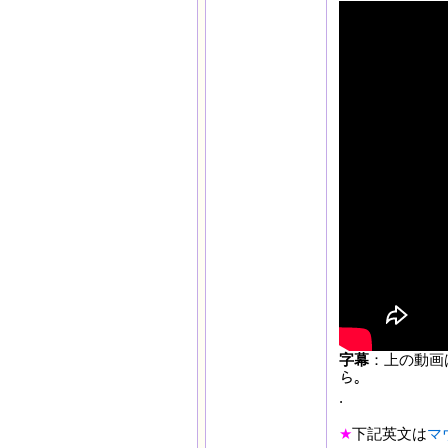
字幕
：上の動画
ら｡
★
下記英文は
マ