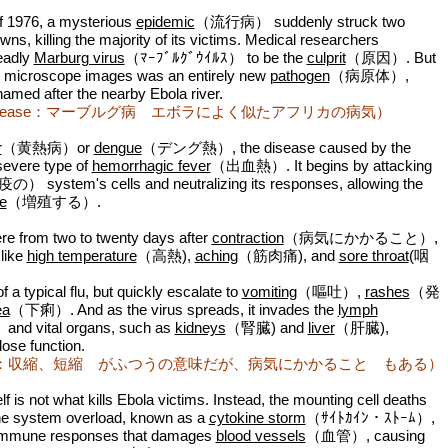
 1976, a mysterious
epidemic
（流行病） suddenly struck two
owns, killing the majority of its victims. Medical researchers
eadly
Marburg virus
（ﾏｰﾌﾞﾙｸﾞｳｲﾙｽ） to be the
culprit
（原因）. But
n microscope images was an entirely new
pathogen
（病原体）,
amed after the nearby Ebola river.
 disease：マーブルグ病 エボラによく似たアフリカの病気）
r
（黄熱病）or
dengue
（デング熱）, the disease caused by the
 severe type of
hemorrhagic fever
（出血熱）. It begins by attacking
） system's cells and neutralizing its responses, allowing the
te
（増殖する）.
e from two to twenty days after
contraction
（病気にかかること）,
 like
high temperature
（高熱),
aching
（筋肉痛), and
sore throat
(咽
 a typical flu, but quickly escalate to
vomiting
（嘔吐）,
rashes
（発
ea
（下痢）. And as the virus spreads, it invades the
lymph
d vital organs, such as
kidneys
（腎臓) and
liver
（肝臓),
lose function.
tion：収縮、短縮 がふつうの意味だが、病気にかかること もある）
elf is not what kills Ebola victims. Instead, the mounting cell deaths
ne system overload, known as a
cytokine storm
（ｻｲﾄｶｲﾝ・ｽﾄｰﾑ）,
 immune responses that damages
blood vessels
（血管）, causing