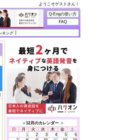
ようこそゲストさん！
Q-Engの使い方
FAQ
ンキング
題
＜
12月のカレンダー
＞
日
月
火
水
木
金
土
1
2
3
4
5
6