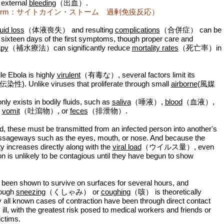
 external
bleeding
（出血）.
e storm：サイトカイン・ストーム 過剰免疫反応）
luid loss
（体液喪失） and resulting
complications
（合併症） can be
to sixteen days of the first symptoms, though proper care and
apy
（補水療法）can significantly reduce
mortality rates
（死亡率）in
ile Ebola is highly
virulent
（有毒な）, several factors limit its
(伝染性). Unlike viruses that proliferate through small
airborne
(風媒
only exists in bodily fluids, such as
saliva
（唾液）,
blood
（血液）,
,
vomit
（吐瀉物）, or
feces
（排泄物）.
d, these must be transmitted from an infected person into another's
ssageways such as the eyes, mouth, or nose. And because the
y increases directly along with the
viral load
（ウイルス量）, even
on is unlikely to be contagious until they have begun to show
been shown to survive on surfaces for several hours, and
rough
sneezing
（くしゃみ） or
coughing
（咳） is theoretically
ly all known cases of contraction have been through direct contact
 ill, with the greatest risk posed to medical workers and friends or
ictims.