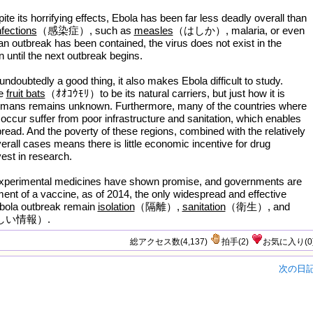
ite its horrifying effects, Ebola has been far less deadly overall than
nfections
（感染症）, such as
measles
（はしか）, malaria, or even
an outbreak has been contained, the virus does not exist in the
 until the next outbreak begins.
 undoubtedly a good thing, it also makes Ebola difficult to study.
ve
fruit bats
（ｵｵｺｳﾓﾘ）to be its natural carriers, but just how it is
humans remains unknown. Furthermore, many of the countries where
occur suffer from poor infrastructure and sanitation, which enables
read. And the poverty of these regions, combined with the relatively
erall cases means there is little economic incentive for drug
est in research.
perimental medicines have shown promise, and governments are
ent of a vaccine, as of 2014, the only widespread and effective
Ebola outbreak remain
isolation
（隔離）,
sanitation
（衛生）, and
しい情報）.
総アクセス数(4,137)
拍手
(
2
)
お気に入り
(
0
次の日