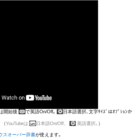
は開始後
で英語On/Off｡
日本語選択､文字ｻｲｽﾞはｵﾌﾟｼｮﾝか
.
（
YouTubeは
日本語On/Off。
英語選択｡
）
ウスオーバー辞書
が使えます｡