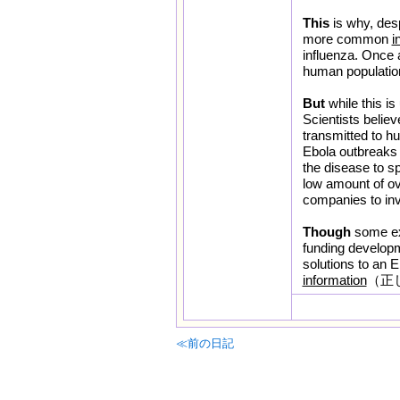
This
is why, desp
more common
i
influenza. Once 
human population
But
while this is
Scientists belie
transmitted to 
Ebola outbreaks 
the disease to sp
low amount of ov
companies to inv
Though
some ex
funding developm
solutions to an 
information
（正
≪前の日記