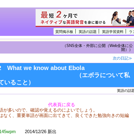
質問掲示板
英語の話題
英語学習資料
ラ
（SNS全体・外部に公開（Web全体に公
開））
次の日記≫
02 What we know about Ebola
エボラについて私
ていること）
英語の話
代表頁に戻る
語が多いので、確認や覚えるのによいでしょう。
はなく、重要単語が画面に出てきて、良くできた勉強向きの短編
145wpm
2014/12/26 新出