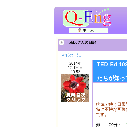
ホーム
bbbcさんの日記
≪前の日記
2014年
TED-Ed 1
12月26日
（
19:52
たちが知っ
病気で使う日常
特に不快な画像
です。
難
04分・・