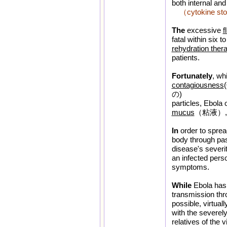
both internal and
（cytokin
The
excessive
f
fatal within six 
rehydration ther
patients.
Fortunately
, wh
contagiousness
の)
particles, Ebola 
mucus
（粘液）
In
order to sprea
body through pa
disease's severit
an infected pers
symptoms.
While
Ebola has 
transmission th
possible, virtual
with the severely
relatives of the v