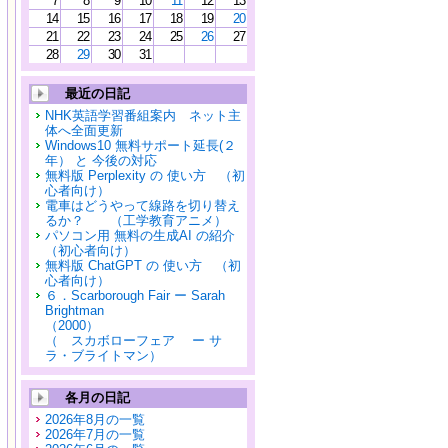
7
8
9
10
11
12
13
14
15
16
17
18
19
20
21
22
23
24
25
26
27
28
29
30
31
最近の日記
NHK英語学習番組案内 ネット主
体へ全面更新
Windows10 無料サポート延長(２
年） と 今後の対応
無料版 Perplexity の 使い方 （初
心者向け）
電車はどうやって線路を切り替え
るか？ （工学教育アニメ）
パソコン用 無料の生成AI の紹介
（初心者向け）
無料版 ChatGPT の 使い方 （初
心者向け）
６．Scarborough Fair ー Sarah
Brightman
（2000）
（ スカボローフェア ー サ
ラ・ブライトマン）
各月の日記
2026年8月の一覧
2026年7月の一覧