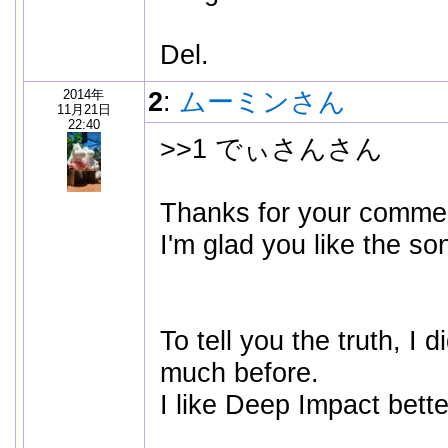
Del.
2014年
2
:
ムーミンさん
11月21日
22:40
>>1 でぃさんさん
Thanks for your comme
I'm glad you like the so
To tell you the truth, I
much before.
I like Deep Impact better