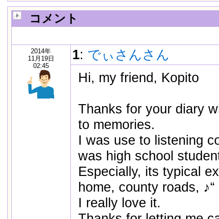
コメント
2014年
1
:
でぃさんさん
11月19日
02:45
Hi, my friend, Kopito
Thanks for your diary 
to memories.
I was use to listening 
was high school student
Especially, its typical 
home, county roads, ♪“
I really love it.
Thanks for letting me c