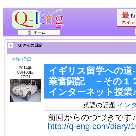
ホーム
G!さんの日記
≪前の日記
2014年
イギリス留学への道
09月03日
17:21
業奮闘記 －その１
インターネット授業
英語の話題
イン
前回からのつづきです
http://q-eng.com/diary/