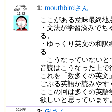
2014年
1
:
mouthbirdさん
09月10日
11:52
ここがある意味最終地
・文法が学習済みでち
る。
・ゆっくり英文の和訳
る
こうなっていないと
音読はこうなった上で
これを「数多くの英文
ごぶる英語が読みやす
ここの回は多くの英語
欲しいと思っています
2014年
2
:
G!さん