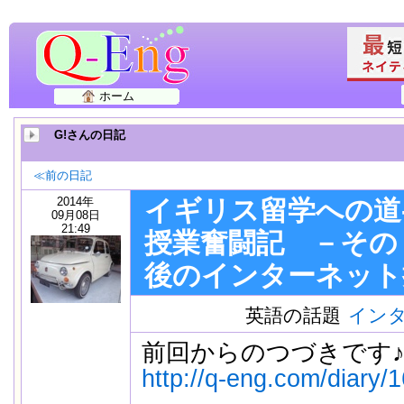
ホーム
G!さんの日記
≪前の日記
2014年
イギリス留学への道
09月08日
21:49
授業奮闘記 －その
後のインターネット
英語の話題
イン
前回からのつづきです
http://q-eng.com/diary/