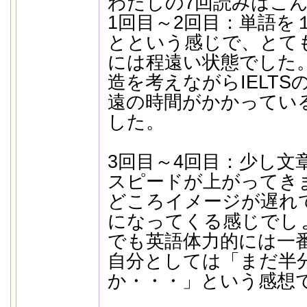
わたしの7回読みはこ
1回目～2回目：単語を
とという感じで、とて
には程遠い状態でした
造を考えながらIELT
遠の時間がかかってい
した。
3回目～4回目：少し文
スピードが上がってき
どころイメージが遅れ
になってくる感じでし
でも英語体力的には一
自分としては「まだ半
か・・・」という感想