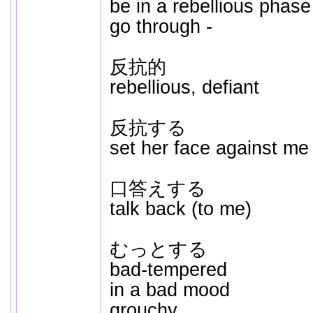
be in a rebellious phase
go through -
反抗的
rebellious, defiant
反抗する
set her face against me
口答えする
talk back (to me)
むっとする
bad-tempered
in a bad mood
grouchy