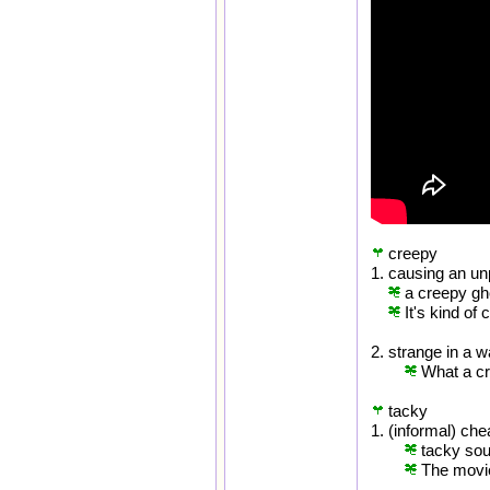
creepy
1. causing an unp
a creepy gh
It's kind of 
2. strange in a 
What a cr
tacky
1. (informal) che
tacky sou
The movie 