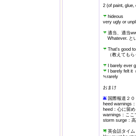
2 (of paint, glue,
hideous
very ugly or unpl
適当、適当w
Whatever.
That's good to
（教えてもら
I barely ever g
I barely f
≒rarely
おまけ
国際報道２０１４
heed warnin
heed：心に留
warnings
storm surge：
英会話タイム