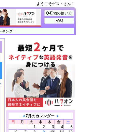
ようこそゲストさん！
Q-Engの使い方
FAQ
ンキング
ル
＜
7月のカレンダー
＞
日
月
火
水
木
金
土
1
2
3
4
5