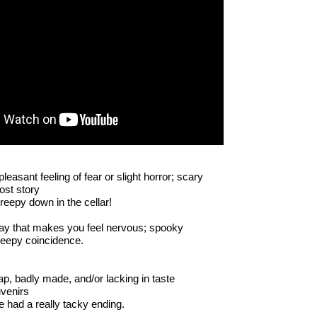
leasant feeling of fear or slight horror; scary
ost story
creepy down in the cellar!
way that makes you feel nervous; spooky
eepy coincidence.
ap, badly made, and/or lacking in taste
venirs
had a really tacky ending.