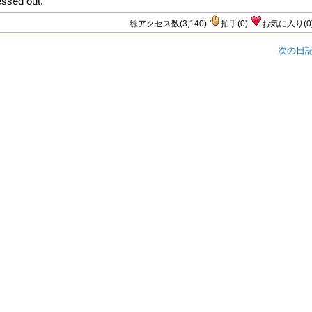
ssed out.
総アクセス数(3,140)
拍手
(
0
)
お気に入り
(
0
次の日