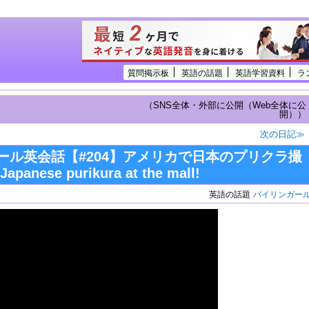
質問掲示板
英語の話題
英語学習資料
ラ
（SNS全体・外部に公開（Web全体に公
開））
次の日記≫
ール英会話【#204】アメリカで日本のプリクラ撮
anese purikura at the mall!
英語の話題
バイリンガー