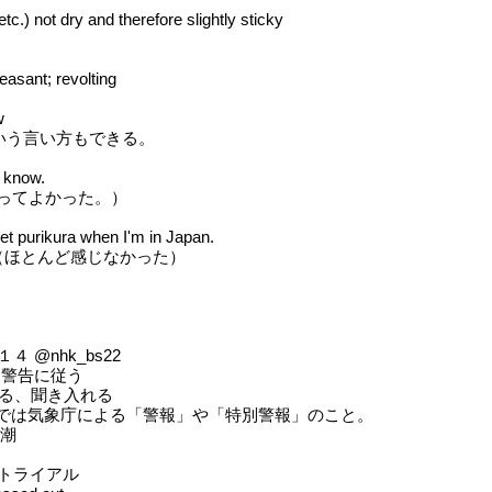
 etc.) not dry and therefore slightly sticky
easant; revolting
w
 という言い方もできる。
 know.
ってよかった。）
et purikura when I'm in Japan.
elt it（ほとんど感じなかった）
 @nhk_bs22
gs：警告に従う
める、聞き入れる
：ここでは気象庁による「警報」や「特別警報」のこと。
高潮
トライアル