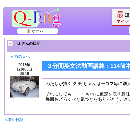
ホーム
G!さんの日記
≪前の日記
2013年
３分間英文法動画講義：114前
12月05日
06:18
わたしが描く”久美”ちゃんは一コマ毎に別
それにしても・・・"with”に仮定を表す
毎回おどろくべき気づきをありがとうござ
≪前の日記