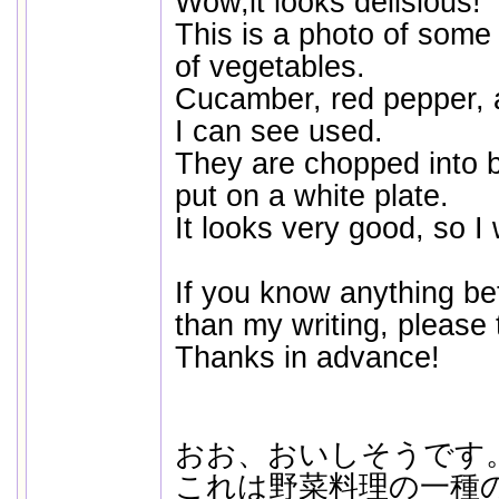
Wow,it looks delisious!
This is a photo of some
of vegetables.
Cucamber, red pepper, 
I can see used.
They are chopped into b
put on a white plate.
It looks very good, so I
If you know anything bet
than my writing, please t
Thanks in advance!
おお、おいしそうです
これは野菜料理の一種