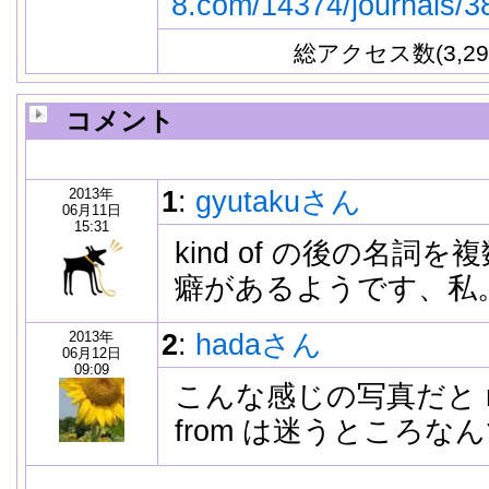
8.com/14374/journals/
総アクセス数(3,29
コメント
2013年
1
:
gyutakuさん
06月11日
15:31
kind of の後の名詞
癖があるようです、私
2013年
2
:
hadaさん
06月12日
09:09
こんな感じの写真だと mad
from は迷うところな