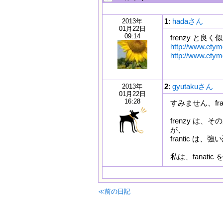
1
:
hadaさん
2013年
01月22日
09:14
frenzy と
http://www.etym
http://www.etym
2
:
gyutakuさん
2013年
01月22日
16:28
すみません、fr
frenzy は
が、
frantic 
私は、fanat
≪前の日記