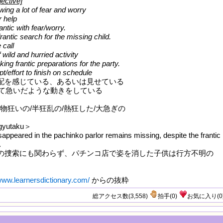
jective]
owing a lot of fear and worry
r help
ntic with fear/worry.
ntic search for the missing child.
 call
f wild and hurried activity
g frantic preparations for the party.
t/effort to finish on schedule
配を感じている、あるいは見せている
て急いだような動きをしている
物狂いの/半狂乱の/熱狂した/大急ぎの
gyutaku＞
sappeared in the pachinko parlor remains missing, despite the frantic
.
の捜索にも関わらず、パチンコ店で姿を消した子供は行方不明の
/www.learnersdictionary.com/
からの抜粋
総アクセス数(3,558)
拍手
(
0
)
お気に入り
(
0