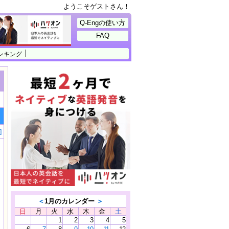
ようこそゲストさん！
Q-Engの使い方
FAQ
ンキング
]
＜
1月のカレンダー
＞
日
月
火
水
木
金
土
1
2
3
4
5