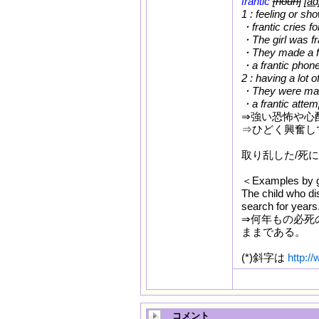
frantic
[noun]
[ad
1 : feeling or sh
・frantic cries fo
・The girl was fra
・They made a fra
・a frantic phone
2 : having a lot o
・They were makin
・a frantic attemp
⇒強い恐怖や心
⇒ひどく興奮し
取り乱した/死に
＜Examples by 
The child who di
search for years
⇒何年もの必死
ままである。
(*)斜字は
http:/
コメント