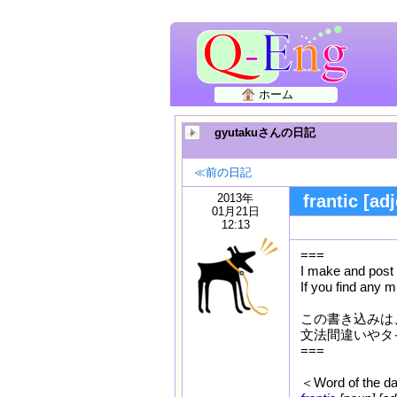
ホーム
gyutakuさんの日記
≪前の日記
2013年
frantic [adj
01月21日
12:13
===
I make and post 
If you find any 
この書き込みは、
文法間違いやタ
===
＜Word of the d