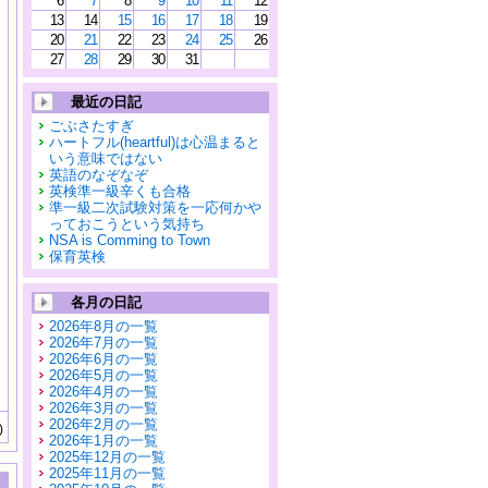
6
7
8
9
10
11
12
13
14
15
16
17
18
19
20
21
22
23
24
25
26
27
28
29
30
31
最近の日記
ごぶさたすぎ
ハートフル(heartful)は心温まると
いう意味ではない
英語のなぞなぞ
英検準一級辛くも合格
準一級二次試験対策を一応何かや
っておこうという気持ち
NSA is Comming to Town
保育英検
各月の日記
2026年8月の一覧
2026年7月の一覧
2026年6月の一覧
2026年5月の一覧
2026年4月の一覧
2026年3月の一覧
2026年2月の一覧
)
2026年1月の一覧
2025年12月の一覧
2025年11月の一覧