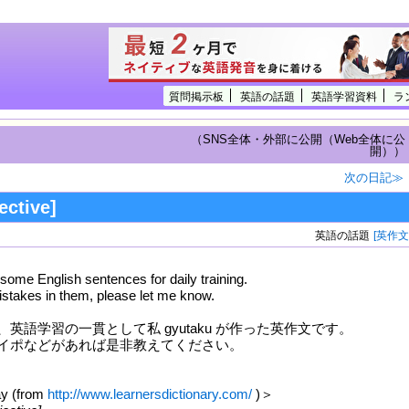
質問掲示板
英語の話題
英語学習資料
ラ
（SNS全体・外部に公開（Web全体に公
開））
次の日記≫
ective]
英語の話題
[英作文
some English sentences for daily training.
mistakes in them, please let me know.
英語学習の一貫として私 gyutaku が作った英作文です。
イポなどがあれば是非教えてください。
ay (from
http://www.learnersdictionary.com/
)＞