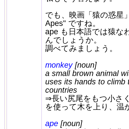
でも、映画「猿の惑星」は "P
Apes" ですね。
ape も日本語では猿
んでしょうか。
調べてみましょう。
monkey
[noun]
a small brown animal wit
uses its hands to climb 
countries
⇒長い尻尾をもつ小さ
を使って木を上り、温
ape
[noun]