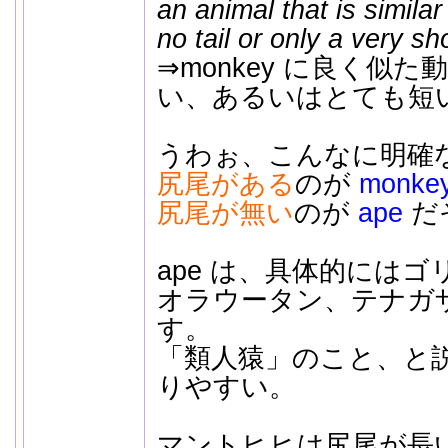
an animal that is simila
no tail or only a very sho
⇒monkey に良く似
い、あるいはとても短
うわぉ、こんなに明確
尻尾がある
のが
monke
尻尾が無い
のが
ape
だ
ape は、具体的には
オラウータン、テナガ
す。
「類人猿」のこと、と
りやすい。
マントヒヒは尻尾が長いの