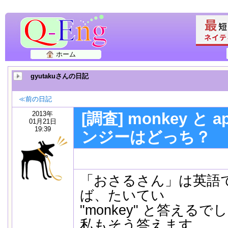
ホーム
gyutakuさんの日記
≪前の日記
2013年
[調査] monkey と 
01月21日
19:39
ンジーはどっち？
「おさるさん」は英語
ば、たいてい
"monkey" と答えるで
私もそう答えます。