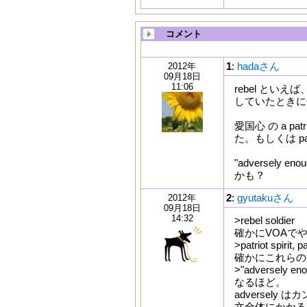
コメント
1
:
hadaさん
2012年
09月18日
11:06
rebel といえ
していたときに
愛国心 の a patr
た。もしくは pa
"adversely
かも？
2
:
gyutakuさん
2012年
09月18日
14:32
>rebel soldier
確かにVOAでや
>patriot spirit, p
確かにこれらの
>"adversely en
なるほど。
adversely
文全体にかかる