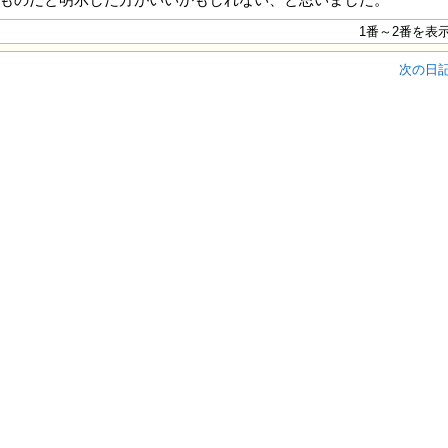
1番～2番を表
次の日