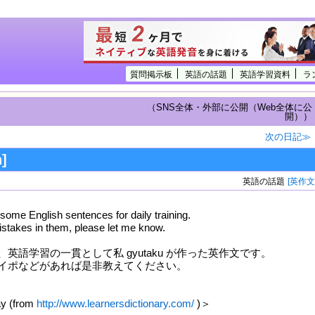
質問掲示板
英語の話題
英語学習資料
ラ
（SNS全体・外部に公開（Web全体に公
開））
次の日記≫
]
英語の話題
[英作文
some English sentences for daily training.
mistakes in them, please let me know.
英語学習の一貫として私 gyutaku が作った英作文です。
イポなどがあれば是非教えてください。
ay (from
http://www.learnersdictionary.com/
)＞