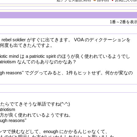
総アクセス数(2,926)
拍手
(
0
)
お気に入り
(
0
1番～2番を表
ば、rebel soldier がすぐに出てきます。 VOA のディクテーションを
何度も出てきたんですよ。
iotic mind は a patriotic spirit のほうが良く使われているようでし
triotism なんてのもありなのかなあ？
 enough reasons" でググってみると、1件もヒットせず。何かが変なの
たらでてきそうな単語ですね(^-^;)
atriotism
方が良く使われているようですね。
ough reasons"
 はカンマで挟むなどして、enough にかかるんじゃなくて、
ものだと明示した方がいいかもしれない、と思いました。