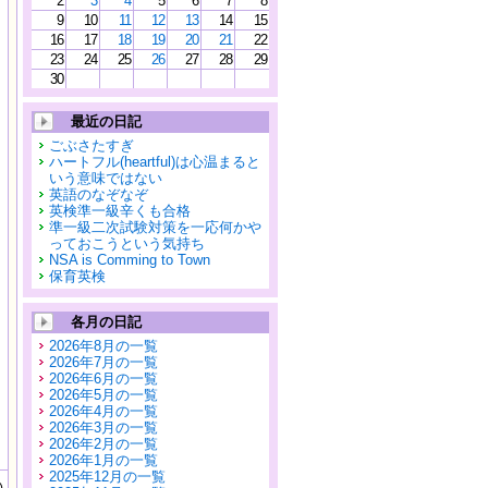
2
3
4
5
6
7
8
9
10
11
12
13
14
15
16
17
18
19
20
21
22
23
24
25
26
27
28
29
30
最近の日記
ごぶさたすぎ
ハートフル(heartful)は心温まると
いう意味ではない
英語のなぞなぞ
英検準一級辛くも合格
準一級二次試験対策を一応何かや
っておこうという気持ち
NSA is Comming to Town
保育英検
各月の日記
2026年8月の一覧
2026年7月の一覧
2026年6月の一覧
2026年5月の一覧
2026年4月の一覧
2026年3月の一覧
2026年2月の一覧
2026年1月の一覧
2025年12月の一覧