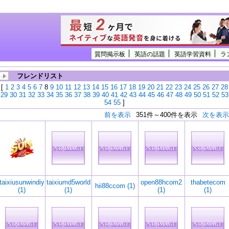
質問掲示板
英語の話題
英語学習資料
ラ
フレンドリスト
[
1
2
3
4
5
6
7
8
9
10
11
12
13
14
15
16
17
18
19
20
21
22
23
24
25
26
27
28
29
30
31
32
33
34
35
36
37
38
39
40
41
42
43
44
45
46
47
48
49
50
51
52
53
54
55
]
前を表示
351件～400件を表示
次を表示
taixiusunwindiy
taixiumd5world
open88hcom2
thabetecom
hii88ccom (1)
(1)
(1)
(1)
(1)