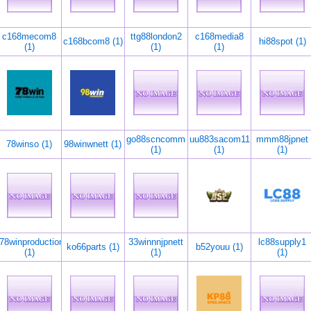
c168mecom8
ttg88london2
c168media8
c168bcom8 (1)
hi88spot (1)
(1)
(1)
(1)
go88scncomm
uu883sacom11
mmm88jpnet
78winso (1)
98winwnett (1)
(1)
(1)
(1)
78winproductions8
33winnnjpnett
lc88supply1
ko66parts (1)
b52youu (1)
(1)
(1)
(1)