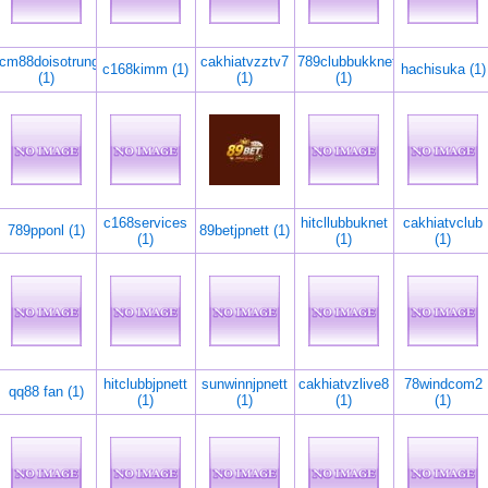
cm88doisotrungthuongg
cakhiatvzztv7
789clubbukknet
c168kimm (1)
hachisuka (1)
(1)
(1)
(1)
c168services
hitcllubbuknet
cakhiatvclub
789pponl (1)
89betjpnett (1)
(1)
(1)
(1)
hitclubbjpnett
sunwinnjpnett
cakhiatvzlive8
78windcom2
qq88 fan (1)
(1)
(1)
(1)
(1)