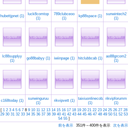
luck8comtop
789clubceoo
sunwintech2
hubettjpnet (1)
kp88space (1)
(1)
(1)
(1)
lc88supplyy
ao88grcom2
go88babyy (1)
iwiinpage (1)
hitclubbcab (1)
(1)
(1)
sunwinguruu
taixiuonlinecobz2
rikvipforumm
c168today (1)
rikvipvett (1)
(1)
(1)
(1)
[
1
2
3
4
5
6
7
8
9
10
11
12
13
14
15
16
17
18
19
20
21
22
23
24
25
26
27
28
29
30
31
32
33
34
35
36
37
38
39
40
41
42
43
44
45
46
47
48
49
50
51
52
53
54
55
]
前を表示
351件～400件を表示
次を表示