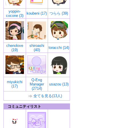
yoppin-
koubeni (17)
つらら (39)
cocone (3)
chenolove
shiroashi
toracchi (14)
(19)
(40)
Q-Eng
miyukichi
Manager
usazou (13)
(17)
(2714)
全てを見る(13人)
コミュニティリスト