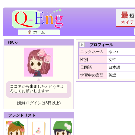
ホーム
ゆい♪
プロフィール
ニックネーム
ゆい♪
性別
女性
母国語
日本語
学習中の言語
英語
ココネから来ました♪ どうぞよ
ろしくお願いします☆
(最終ログインは3日以上)
フレンドリスト