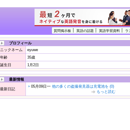
質問掲示板
英語の話題
英語学習資料
ラ
プロフィール
ニックネーム
eyuwe
年齢
35歳
誕生日
1月2日
最新情報
05月09日
他の多くの盗撮発見器は充電池を (0)
最新日記
もっと読む