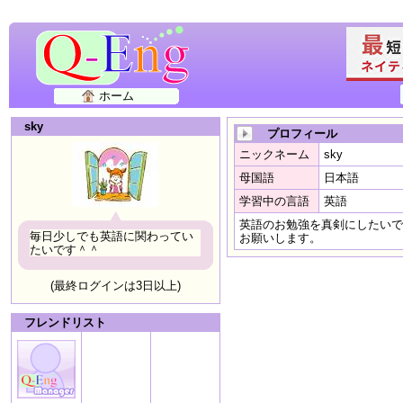
ホーム
sky
プロフィール
ニックネーム
sky
母国語
日本語
学習中の言語
英語
英語のお勉強を真剣にしたいで
毎日少しでも英語に関わってい
お願いします。
たいです＾＾
(最終ログインは3日以上)
フレンドリスト