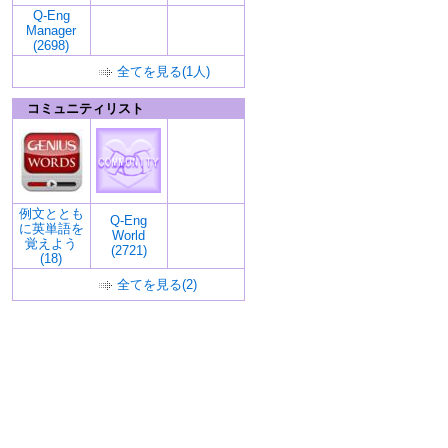
Q-Eng
Manager
(2698)
全てを見る(1人)
コミュニティリスト
例文ととも
Q-Eng
に英単語を
World
覚えよう
(2721)
(18)
全てを見る(2)