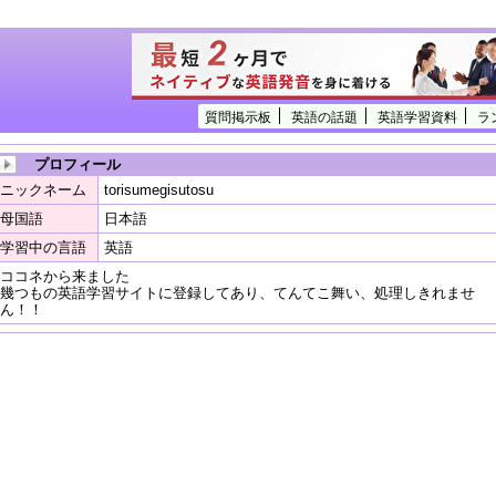
質問掲示板
英語の話題
英語学習資料
ラ
プロフィール
ニックネーム
torisumegisutosu
母国語
日本語
学習中の言語
英語
ココネから来ました
幾つもの英語学習サイトに登録してあり、てんてこ舞い、処理しきれませ
ん！！