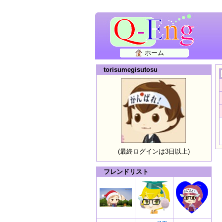
ホーム
torisumegisutosu
(最終ログインは3日以上)
フレンドリスト