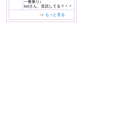
一番乗り♪
toriさん、音読してる？＾＾
もっと見る