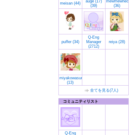
auge (17)
mewmewneco
meisan (44)
(39)
(36)
Q-Eng
puffer (34)
Manager
reiya (28)
(2712)
miyakowasure
(13)
全てを見る(7人)
コミュニティリスト
Q-Eng