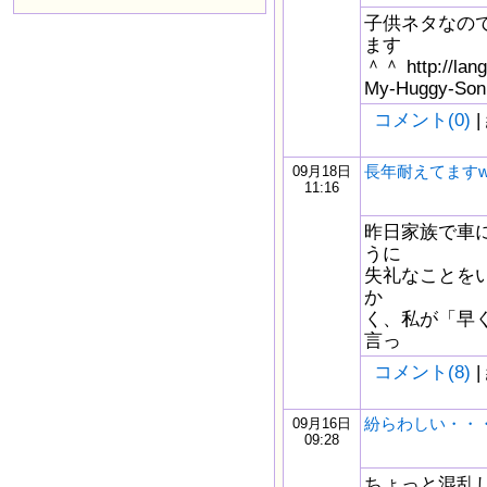
子供ネタなの
ます
＾＾ http://lang
My-Huggy-Son
コメント(0)
|
長年耐えてますw
09月18日
11:16
昨日家族で車
うに
失礼なことを
か
く、私が「早
言っ
コメント(8)
|
紛らわしい・・
09月16日
09:28
ちょっと混乱したの