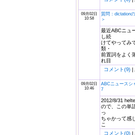
質問：dictati
09月02日
10:58
＞
最近ABCニュー
し続
けてやってみて
類・
前置詞をよく落
れ目
コメント(9)
|
ABCニュースシ
09月02日
10:46
7
2012/8/31 h
ので、この単
っ
ちゃかって感
こ
コメント(0)
|