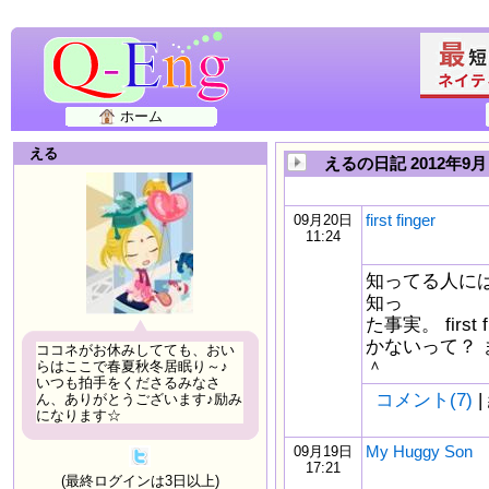
ホーム
える
えるの日記 2012年9月
first finger
09月20日
11:24
知ってる人に
知っ
た事実。 first
かないって？
ココネがお休みしてても、おい
＾
らはここで春夏秋冬居眠り～♪
いつも拍手をくださるみなさ
コメント(7)
|
ん、ありがとうございます♪励み
になります☆
My Huggy Son
09月19日
17:21
(最終ログインは3日以上)