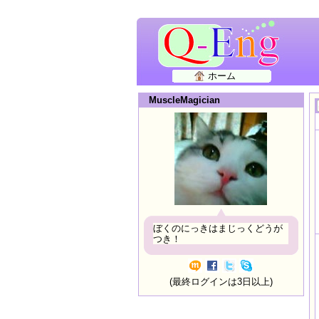
ホーム
MuscleMagician
ぼくのにっきはまじっくどうが
つき！
(最終ログインは3日以上)