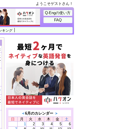
ようこそゲストさん！
Q-Engの使い方
FAQ
ンキング
示
に
公
）
む
に
公
）
＜
6月のカレンダー
＞
日
月
火
水
木
金
土
1
2
3
4
5
6