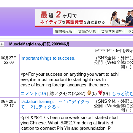
質問掲示板
英語の話題
英語学習資料
ラ
MuscleMagicianの日記 2009年6月
5件中 1件～5件を表
（SNS全体・外部
Important things to success.
06月27日
公開（Web全体に
22:09
開）
<p>For your success on anything you want to achi
eve, it is most important to start right now. In
case of learning foreign languages, there are s
コメント(10)
| 総アクセス(2,387)
(0)
(0) |
もっと読
（SNS全体・外部
Dictation training. ～１にディクっ
06月20日
公開（Web全体に
23:17
て、２にティクる～
開）
<p>It&#8217;s been one week since I started stud
ying Chinese. What I&#8217;m doing at first is d
ictation to connect Pin Yin and pronunciation. P