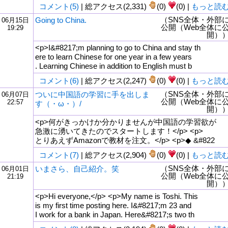
コメント(5)
| 総アクセス(2,331)
(0)
(0) |
もっと読
（SNS全体・外部
Going to China.
06月15日
公開（Web全体に
19:29
開）
<p>I&#8217;m planning to go to China and stay th
ere to learn Chinese for one year in a few years
. Learning Chinese in addition to English must b
コメント(6)
| 総アクセス(2,247)
(0)
(0) |
もっと読
（SNS全体・外部
ついに中国語の学習に手を出しま
06月07日
公開（Web全体に
22:57
す（・ω・）/
開）
<p>何がきっかけか分かりませんが中国語の学習欲が
急激に湧いてきたのでスタートします！</p> <p>
とりあえずAmazonで教材を注文。</p> <p>◆ &#822
コメント(7)
| 総アクセス(2,904)
(0)
(0) |
もっと読
（SNS全体・外部
いまさら、自己紹介。笑
06月01日
公開（Web全体に
21:19
開）
<p>Hi everyone,</p> <p>My name is Toshi. This
is my first time posting here. I&#8217;m 23 and
I work for a bank in Japan. Here&#8217;s two th