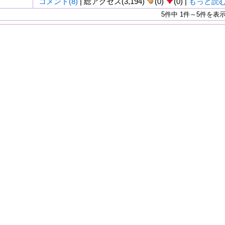
コメント(8)
| 総アクセス(3,194)
(0)
(0) |
もっと読
5件中 1件～5件を表