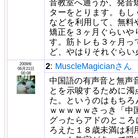
音教室へ通うか、発音
ターをとります。もし
などを利用して、無料
矯正を３ヶ月ぐらいや
す。筋トレも３ヶ月っ
ど、やはりそれぐらい
2009年
2
:
MuscleMagicianさん
06月21日
00:08
中国語の有声音と無声
とを示唆するために濁
た。というのはもちろ
ｗｗｗｗｗさっき「中
グったらアドのところ
ろえた１８歳未満は利