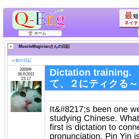
ホーム
MuscleMagicianさんの日記
≪前の日記
2009年
Dictation train
06月20日
23:17
て、２にティクる～
It&#8217;s been one we
studying Chinese. What
first is dictation to con
pronunciation. Pin Yin is