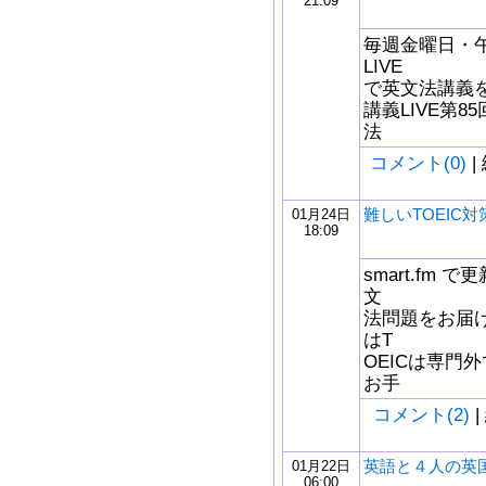
21:09
毎週金曜日・午後
LIVE
で英文法講義をし
講義LIVE第8
法
コメント(0)
|
難しいTOEIC
01月24日
18:09
smart.fm
文
法問題をお届け
はT
OEICは専門
お手
コメント(2)
|
英語と４人の英
01月22日
06:00