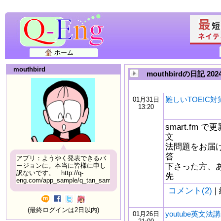
ホーム
mouthbird
mouthbirdの日記 20
難しいTOEIC
01月31日
13:20
smart.fm
文
法問題をお届
答
アプリ：ようやく発表できるバ
下さった方、
ージョンに。本当に皆様に申し
訳ないです。 http://q-
先
eng.com/app_sample/q_tan_sample06.html
コメント(2)
|
(最終ログインは2日以内)
youtube英文法講
01月26日